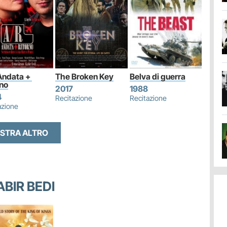
Andata + 
The Broken Key
Belva di guerra
rno
2017
1988
4
Recitazione
Recitazione
azione
STRA ALTRO
ABIR BEDI