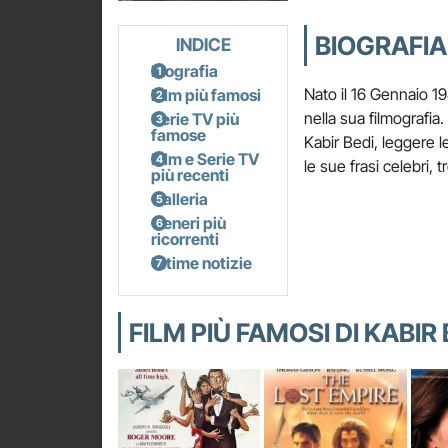
BIOGRAFIA 
INDICE
Biografia
Nato il 16 Gennaio 19
Film più famosi
nella sua filmografia.
Serie TV più
famose
Kabir Bedi, leggere le
Film e Serie TV
le sue frasi celebri, t
più recenti
Galleria
Generi più
ricorrenti
Ultime notizie
FILM PIÙ FAMOSI DI KABIR 