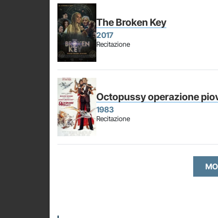
The Broken Key
2017
Recitazione
Octopussy operazione pio
1983
Recitazione
MO