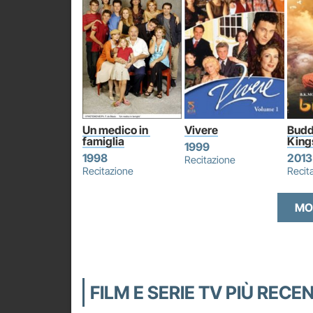
Un medico in 
Vivere
Budd
famiglia
King
1999
1998
2013
Recitazione
Recitazione
Recit
MO
FILM E SERIE TV PIÙ RECEN