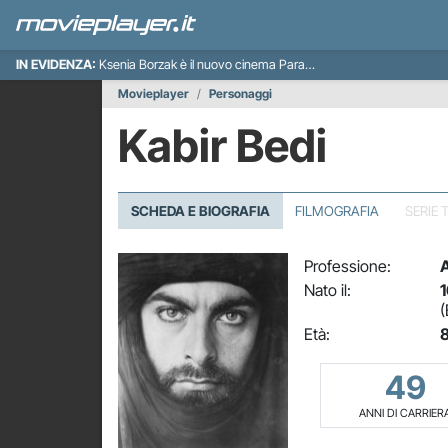
IN EVIDENZA:
Ksenia Borzak è il nuovo cinema Paradiso italiano
Movieplayer
Personaggi
Kabir Bedi
SCHEDA E BIOGRAFIA
FILMOGRAFIA
SERIE 
Professione:
A
Nato il:
1
(
Età:
8
49
ANNI DI CARRIER