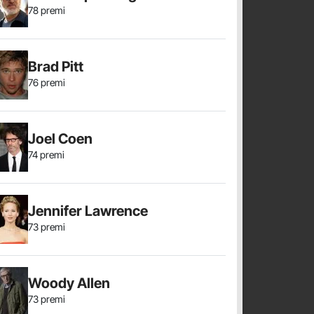
78 premi
Brad Pitt
76 premi
Joel Coen
74 premi
Jennifer Lawrence
73 premi
Woody Allen
73 premi