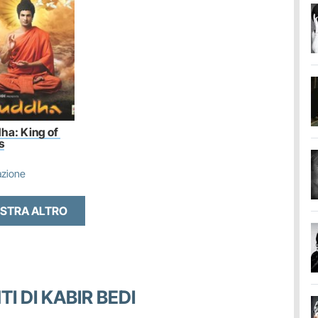
ha: King of 
s
azione
STRA ALTRO
TI DI KABIR BEDI