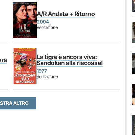
A/R Andata + Ritorno
2004
Recitazione
La tigre è ancora viva:
vra
Sandokan alla riscossa!
1977
Recitazione
STRA ALTRO