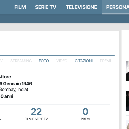
FILM
SERIE TV
TELEVISIONE
PERSONA
TV
STREAMING
FOTO
VIDEO
CITAZIONI
PREMI
ttore
6 Gennaio 1946
Bombay, India)
0 anni
22
0
A
FILM E SERIE TV
PREMI