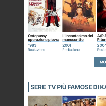
Octopussy 
L'incantesimo del 
A/R 
operazione piovra
manoscritto
Rito
1983
2001
200
Recitazione
Recitazione
Recit
MO
SERIE TV PIÙ FAMOSE DI K