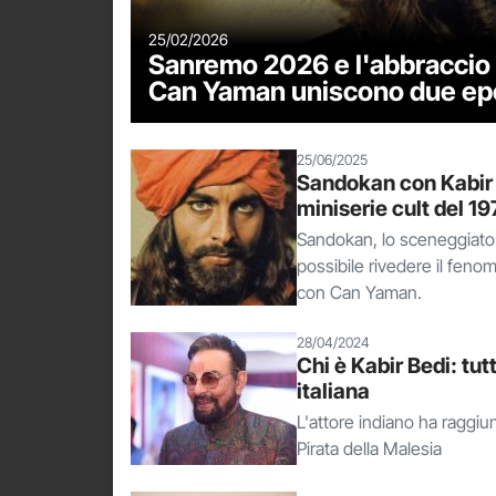
25/02/2026
Sanremo 2026 e l'abbraccio 
Can Yaman uniscono due e
25/06/2025
Sandokan con Kabir 
miniserie cult del 1
Sandokan, lo sceneggiato c
possibile rivedere il fenome
con Can Yaman.
28/04/2024
Chi è Kabir Bedi: tu
italiana
L'attore indiano ha raggiu
Pirata della Malesia