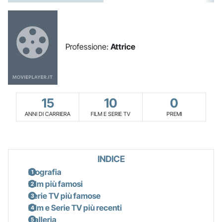
Professione:
Attrice
15
10
0
ANNI DI CARRIERA
FILM E SERIE TV
PREMI
INDICE
Biografia
Film più famosi
Serie TV più famose
Film e Serie TV più recenti
Galleria