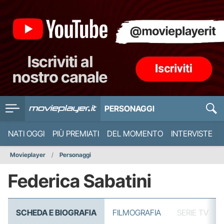
PERSONAGGI
NATI OGGI
PIÙ PREMIATI
DEL MOMENTO
INTERVISTE
Movieplayer
Personaggi
Federica Sabatini
SCHEDA E BIOGRAFIA
FILMOGRAFIA
SERIE TV