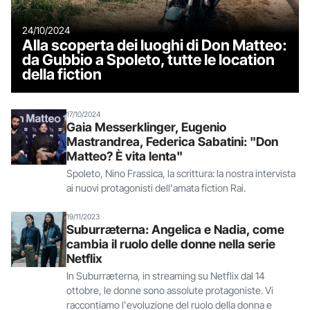
24/10/2024
Alla scoperta dei luoghi di Don Matteo:
da Gubbio a Spoleto, tutte le location
della fiction
17/10/2024
Gaia Messerklinger, Eugenio
Mastrandrea, Federica Sabatini: "Don
Matteo? È vita lenta"
Spoleto, Nino Frassica, la scrittura: la nostra intervista
ai nuovi protagonisti dell'amata fiction Rai.
19/11/2023
Suburræterna: Angelica e Nadia, come
cambia il ruolo delle donne nella serie
Netflix
In Suburræterna, in streaming su Netflix dal 14
ottobre, le donne sono assolute protagoniste. Vi
raccontiamo l'evoluzione del ruolo della donna e