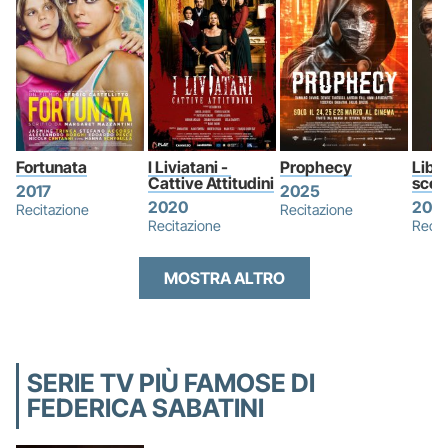
Fortunata
I Liviatani - 
Prophecy
Liber
Cattive Attitudini
sceg
2017
2025
2020
2019
Recitazione
Recitazione
Recitazione
Recit
MOSTRA ALTRO
SERIE TV PIÙ FAMOSE DI
FEDERICA SABATINI