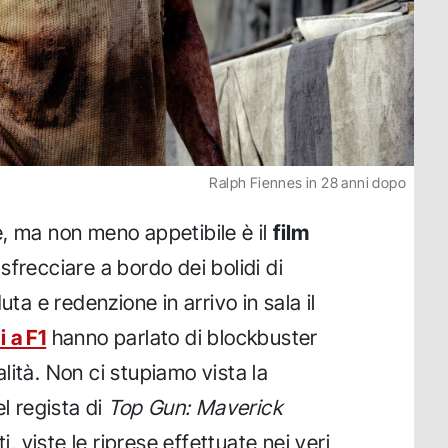
Ralph Fiennes in 28 anni dopo
, ma non meno appetibile è il
film
frecciare a bordo dei bolidi di
uta e redenzione in arrivo in sala il
 a F1
hanno parlato di blockbuster
lità. Non ci stupiamo vista la
el regista di
Top Gun: Maverick
i, viste le riprese effettuate nei veri