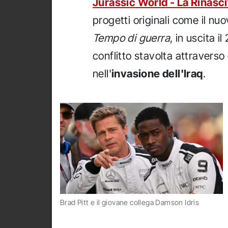
Jurassic World - La Rinasci
progetti originali come il nu
Tempo di guerra
, in uscita i
conflitto stavolta attraverso
nell'
invasione dell'Iraq
.
Brad Pitt e il giovane collega Damson Idris