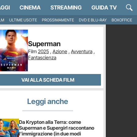
GGI
CINEMA
STREAMING
GUIDA TV
ILM
ULTIME USCITE
PROSSIMAMENTE
DVD E BLU-RAY
BOXOFFICE
Superman
Film
2025
,
Azione
,
Avventura
,
Fantascienza
VAI ALLA SCHEDA FILM
Leggi anche
Da Krypton alla Terra: come
Superman e Supergirl raccontano
l’immigrazione (in due modi