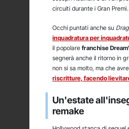
circuiti durante i Gran Premi.
Occhi puntati anche su
Drag
inquadratura per inquadrat
il popolare
franchise Drea
segnerà anche il ritorno in g
non si sa molto, ma che avr
riscritture, facendo lievitar
Un'estate all'inseg
remake
Hollywood stanca di sequel 