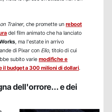
on Trainer
, che promette un
reboot
ura
del film animato che ha lanciato
mWorks
, ma l'estate in arrivo
rande di Pixar con
Elio
, titolo di cui
ebbe subito varie
modifiche e
e il budget a 300 milioni di dollari
.
na dell'orrore... e dei
e