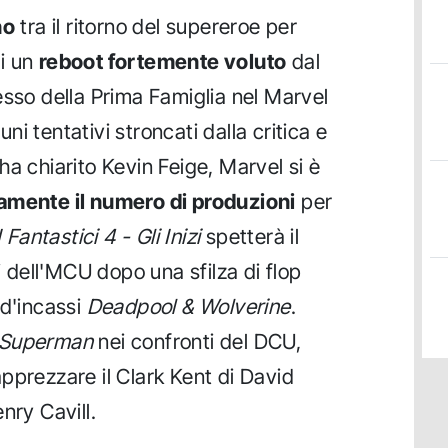
no
tra il ritorno del supereroe per
i un
reboot fortemente voluto
dal
esso della Prima Famiglia nel Marvel
i tentativi stroncati dalla critica e
a chiarito Kevin Feige, Marvel si è
camente il numero di produzioni
per
I Fantastici 4 - Gli Inizi
spetterà il
ti dell'MCU dopo una sfilza di flop
 d'incassi
Deadpool & Wolverine
.
Superman
nei confronti del DCU,
r apprezzare il Clark Kent di David
nry Cavill.