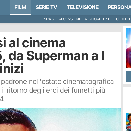
FILM
SERIE TV
TELEVISIONE
PERSONA
NEWS
RECENSIONI
MIGLIORI FILM
TUTTI I F
esi al cinema
5, da Superman a I
inizi
 padrone nell'estate cinematografica
l ritorno degli eroi dei fumetti più
4.