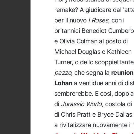
remake? A giudicare dall'att
per il nuovo
I Roses
, con i
britannici Benedict Cumber
e Olivia Colman al posto di
Michael Douglas e Kathleen
Turner, o dello scoppiettant
pazzo
, che segna la
reunion
Lohan
a ventidue anni di dis
sembrerebbe. E così, dopo ave
di
Jurassic World
, costola di
di Chris Pratt e Bryce Dalla
a rivitalizzare nuovamente il