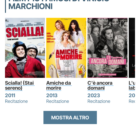
MARCHIONI
Scialla! (Stai 
Amiche da 
C'è ancora 
L'uo
sereno)
morire
domani
labir
2011
2013
2023
2019
Recitazione
Recitazione
Recitazione
Recit
MOSTRA ALTRO