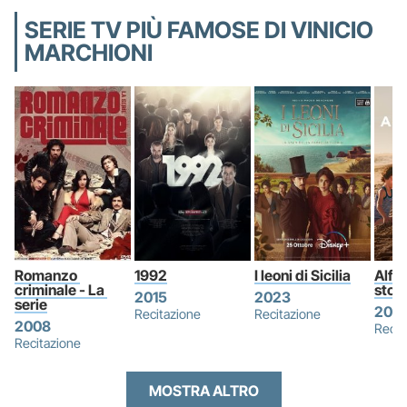
SERIE TV PIÙ FAMOSE DI VINICIO
MARCHIONI
Romanzo 
1992
I leoni di Sicilia
Alfre
criminale - La 
stori
2015
2023
serie
2021
Recitazione
Recitazione
2008
Recit
Recitazione
MOSTRA ALTRO