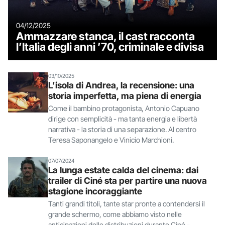
04/12/2025
Ammazzare stanca, il cast racconta
l’Italia degli anni ’70, criminale e divisa
03/10/2025
L’isola di Andrea, la recensione: una
storia imperfetta, ma piena di energia
Come il bambino protagonista, Antonio Capuano
dirige con semplicità - ma tanta energia e libertà
narrativa - la storia di una separazione. Al centro
Teresa Saponangelo e Vinicio Marchioni.
07/07/2024
La lunga estate calda del cinema: dai
trailer di Ciné sta per partire una nuova
stagione incoraggiante
Tanti grandi titoli, tante star pronte a contendersi il
grande schermo, come abbiamo visto nelle
anticipazioni delle distribuzioni durante Ciné -