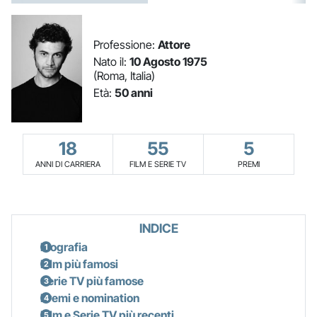
Professione:
Attore
Nato il:
10 Agosto 1975
(Roma, Italia)
Età:
50 anni
18
55
5
ANNI DI CARRIERA
FILM E SERIE TV
PREMI
INDICE
Biografia
Film più famosi
Serie TV più famose
Premi e nomination
Film e Serie TV più recenti