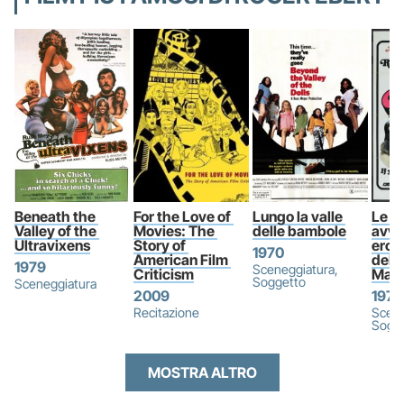
Beneath the 
For the Love of 
Lungo la valle 
Le de
Valley of the 
Movies: The 
delle bambole
avve
Ultravixens
Story of 
erot
1970
American Film 
dell
1979
Sceneggiatura,
Criticism
Mar
Soggetto
Sceneggiatura
2009
1976
Recitazione
Scene
Sogg
MOSTRA ALTRO