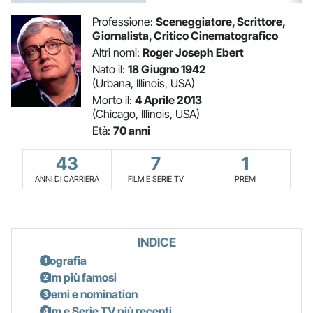
Professione:
Sceneggiatore, Scrittore,
Giornalista, Critico Cinematografico
Altri nomi:
Roger Joseph Ebert
Nato il:
18 Giugno 1942
(Urbana, Illinois, USA)
Morto il:
4 Aprile 2013
(Chicago, Illinois, USA)
Età:
70 anni
43
7
1
ANNI DI CARRIERA
FILM E SERIE TV
PREMI
INDICE
Biografia
Film più famosi
Premi e nomination
Film e Serie TV più recenti