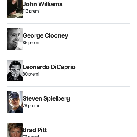
John Williams
113 premi
George Clooney
85 premi
Leonardo DiCaprio
80 premi
Steven Spielberg
78 premi
Brad Pitt
76 premi