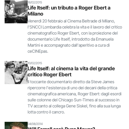
18/02/2015
Life Itself: un tributo a Roger Ebert a
Milano
Venerdì 20 febbraio al Cinema Beltrade di Milano,
l'SNCCI Lombardia celebra la vita e il lavoro del critico
cinematografico Roger Ebert, con la proiezione del
documentario Life Itself, introdotto da Emanuela
Martini e accompagnato dall'aperitivo a cura di
ceCINEpas.
10/02/2015
Life Itself: al cinema la vita del grande
critico Roger Ebert
Il toccante documentario diretto da Steve James
ripercorre l'esistenza di uno dei decani della critica
cinematografica americana, Roger Ebert: dagli esordi
sulle colonne del Chicago Sun-Times al successo in
TV accanto al collega Gene Siskel, fino alla sua lunga
lotta contro il cancro.
04/08/2014