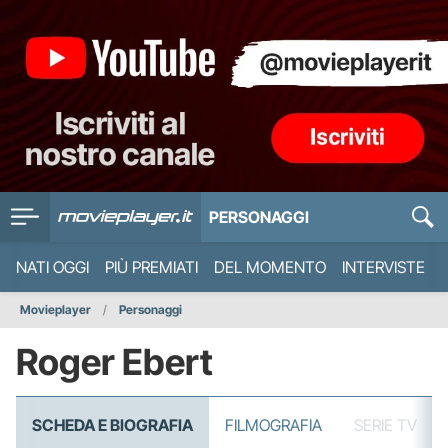
PERSONAGGI
NATI OGGI
PIÙ PREMIATI
DEL MOMENTO
INTERVISTE
Movieplayer
Personaggi
Roger Ebert
SCHEDA E BIOGRAFIA
FILMOGRAFIA
SERIE TV