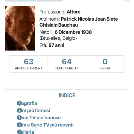
Professione:
Attore
Altri nomi:
Patrick Nicolas Jean Sixte
Ghislain Bauchau
Nato il:
6 Dicembre 1938
(Bruxelles, Belgio)
Età:
87 anni
63
64
0
ANNI DI CARRIERA
FILM E SERIE TV
PREMI
INDICE
Biografia
Film più famosi
Serie TV più famose
Film e Serie TV più recenti
Galleria