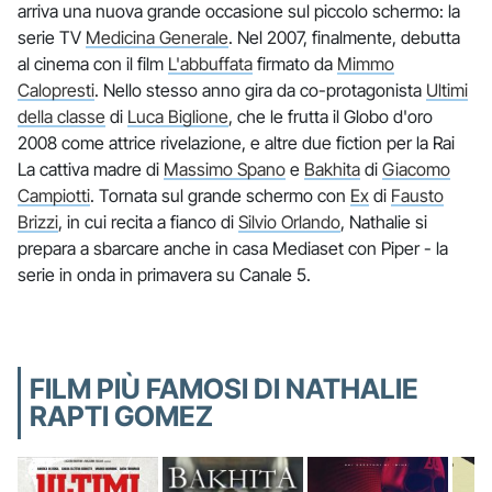
arriva una nuova grande occasione sul piccolo schermo: la
serie TV
Medicina Generale
. Nel 2007, finalmente, debutta
al cinema con il film
L'abbuffata
firmato da
Mimmo
Calopresti
. Nello stesso anno gira da co-protagonista
Ultimi
della classe
di
Luca Biglione
, che le frutta il Globo d'oro
2008 come attrice rivelazione, e altre due fiction per la Rai
La cattiva madre di
Massimo Spano
e
Bakhita
di
Giacomo
Campiotti
. Tornata sul grande schermo con
Ex
di
Fausto
Brizzi
, in cui recita a fianco di
Silvio Orlando
, Nathalie si
prepara a sbarcare anche in casa Mediaset con Piper - la
serie in onda in primavera su Canale 5.
FILM PIÙ FAMOSI DI NATHALIE
RAPTI GOMEZ