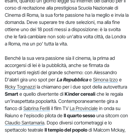
esami, quando un giorno legge su internet del bando per il
corso di recitazione alla prestigiosa Scuola Nazionale di
Cinema di Roma, la sua forte passione ha la meglio e invia la
domanda. Deve superare tre dure selezioni, ma alla fine
ottiene uno dei 18 posti messi a disposizione: è la svolta
che le farà cambiare non solo un'altra volta città, da Londra
a Roma, ma un po' tutta la vita.
Benché la sua vera passione sia il cinema, la prima ad
accorgersi di lei è la pubblicità, anche se firmata da
importanti registi del grande schermo: con Alessandro
D'alatri gira uno spot per
La Repubblica
e
Simona Izzo
e
Ricky Tognazzi
la chiamano per i due spot della autovettura
Smart
e quello divertente di
Kinder cereali
che le regala
un'inaspettata popolarità. Contemporaneamente gira a
fianco di
Sabrina Ferilli
il film TV
La Provinciale
in onda su
Raiuno e l'episodio pilota de
Il quarto sesso
una sitcom con
Claudio Santamaria
. Dopo diversi cortometraggi e lo
spettacolo teatrale
Il tempio del popolo
di Malcom Mckay,