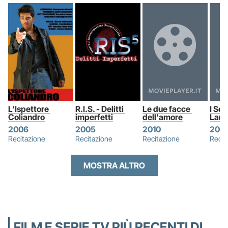
L'Ispettore 
R.I.S. - Delitti 
Le due facce 
I Seg
Coliandro
imperfetti
dell'amore
Laric
2006
2005
2010
2014
Recitazione
Recitazione
Recitazione
Recit
MOSTRA ALTRO
FILM E SERIE TV PIÙ RECENTI DI