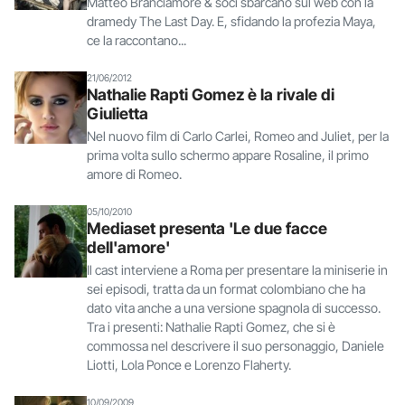
Matteo Branciamore & soci sbarcano sul web con la
dramedy The Last Day. E, sfidando la profezia Maya,
ce la raccontano...
21/06/2012
Nathalie Rapti Gomez è la rivale di
Giulietta
Nel nuovo film di Carlo Carlei, Romeo and Juliet, per la
prima volta sullo schermo appare Rosaline, il primo
amore di Romeo.
05/10/2010
Mediaset presenta 'Le due facce
dell'amore'
Il cast interviene a Roma per presentare la miniserie in
sei episodi, tratta da un format colombiano che ha
dato vita anche a una versione spagnola di successo.
Tra i presenti: Nathalie Rapti Gomez, che si è
commossa nel descrivere il suo personaggio, Daniele
Liotti, Lola Ponce e Lorenzo Flaherty.
10/09/2009