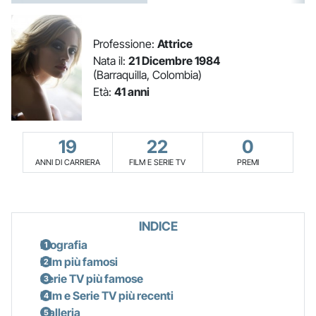
Professione:
Attrice
Nata il:
21 Dicembre 1984
(Barraquilla, Colombia)
Età:
41 anni
19
22
0
ANNI DI CARRIERA
FILM E SERIE TV
PREMI
INDICE
Biografia
Film più famosi
Serie TV più famose
Film e Serie TV più recenti
Galleria