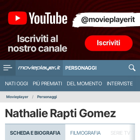
PERSONAGGI
NATI OGGI
PIÙ PREMIATI
DEL MOMENTO
INTERVISTE
Movieplayer
Personaggi
Nathalie Rapti Gomez
SCHEDA E BIOGRAFIA
FILMOGRAFIA
SERIE TV