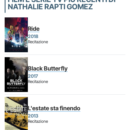
NATHALIE RAPTI GOMEZ
Ride
2018
Recitazione
Black Butterfly
2017
Recitazione
L'estate sta finendo
2013
Recitazione