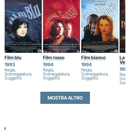
Film blu
Film rosso
Film bianco
La do
Vero
1993
1994
1994
1991
Regia,
Regia,
Regia,
Sceneggiatura,
Sceneggiatura,
Sceneggiatura,
Regia
Soggetto
Soggetto
Soggetto
Scene
Sogg
MOSTRA ALTRO