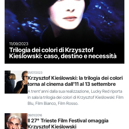
11/09/2023
Trilogia dei colori di Krzysztof
Kieślowski: caso, destino e necessità
31/07/2023
Krzysztof Kieślowski: la trilogia dei colori
torna al cinema dall'11 al 13 settembre
A trent'anni dalla sua realizzazione, Lucky Red riporta
in sala la trilogia dei colori di Krzysztof Kieślowski: Film
Blu, Film Bianco, Film Rosso.
09/01/2016
Il 27° Trieste Film Festival omaggia
Krzysztof Kieślowski