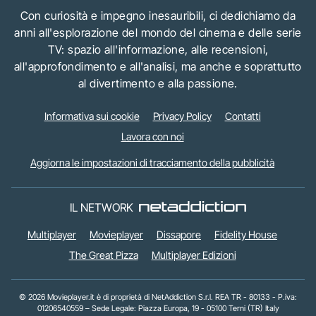
Con curiosità e impegno inesauribili, ci dedichiamo da
anni all'esplorazione del mondo del cinema e delle serie
TV: spazio all'informazione, alle recensioni,
all'approfondimento e all'analisi, ma anche e soprattutto
al divertimento e alla passione.
Informativa sui cookie
Privacy Policy
Contatti
Lavora con noi
Aggiorna le impostazioni di tracciamento della pubblicità
IL NETWORK
Multiplayer
Movieplayer
Dissapore
Fidelity House
The Great Pizza
Multiplayer Edizioni
© 2026 Movieplayer.it è di proprietà di NetAddiction S.r.l. REA TR - 80133 - P.iva:
01206540559 – Sede Legale: Piazza Europa, 19 - 05100 Terni (TR) Italy