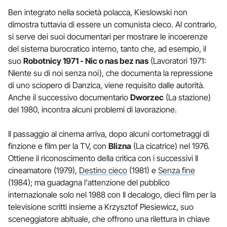
Ben integrato nella società polacca, Kieslowski non
dimostra tuttavia di essere un comunista cieco. Al contrario,
si serve dei suoi documentari per mostrare le incoerenze
del sistema burocratico interno, tanto che, ad esempio, il
suo
Robotnicy 1971 - Nic o nas bez nas
(Lavoratori 1971:
Niente su di noi senza noi), che documenta la repressione
di uno sciopero di Danzica, viene requisito dalle autorità.
Anche il successivo documentario
Dworzec
(La stazione)
del 1980, incontra alcuni problemi di lavorazione.
Il passaggio al cinema arriva, dopo alcuni cortometraggi di
finzione e film per la TV, con
Blizna
(La cicatrice) nel 1976.
Ottiene il riconoscimento della critica con i successivi Il
cineamatore (1979),
Destino cieco
(1981) e
Senza fine
(1984); ma guadagna l'attenzione del pubblico
internazionale solo nel 1988 con Il decalogo, dieci film per la
televisione scritti insieme a Krzysztof Piesiewicz, suo
sceneggiatore abituale, che offrono una rilettura in chiave