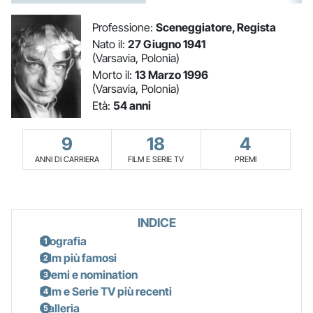
Professione:
Sceneggiatore, Regista
Nato il:
27 Giugno 1941
(Varsavia, Polonia)
Morto il:
13 Marzo 1996
(Varsavia, Polonia)
Età:
54 anni
9
18
4
ANNI DI CARRIERA
FILM E SERIE TV
PREMI
INDICE
Biografia
Film più famosi
Premi e nomination
Film e Serie TV più recenti
Galleria