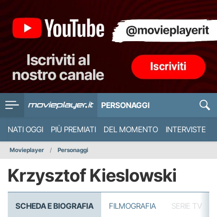
PERSONAGGI
NATI OGGI
PIÙ PREMIATI
DEL MOMENTO
INTERVISTE
Movieplayer
Personaggi
Krzysztof Kieslowski
SCHEDA E BIOGRAFIA
FILMOGRAFIA
SERIE TV