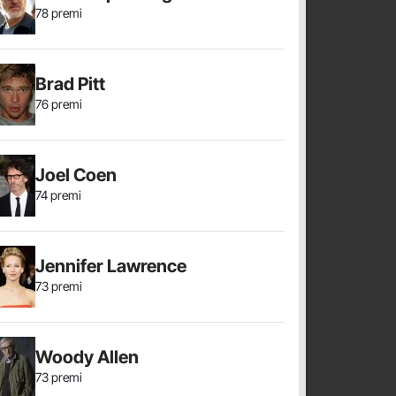
78 premi
Brad Pitt
76 premi
Joel Coen
74 premi
Jennifer Lawrence
73 premi
Woody Allen
73 premi