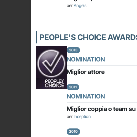
per
Angels
PEOPLE'S CHOICE AWARD
2013
NOMINATION
Miglior attore
2011
NOMINATION
Miglior coppia o team s
per
Inception
2010