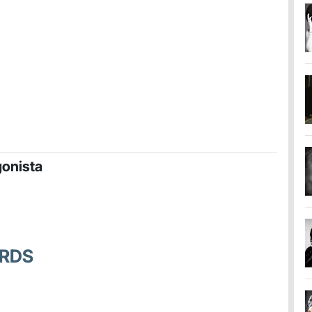
gonista
ARDS