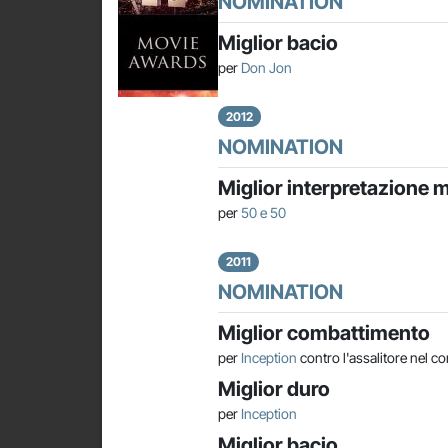
NOMINATION
Miglior bacio
per
Don Jon
2012
NOMINATION
Miglior interpretazione 
per
50 e 50
2011
NOMINATION
Miglior combattimento
per
Inception
contro l'assalitore nel co
Miglior duro
per
Inception
Miglior bacio