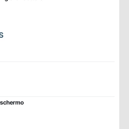
S
u schermo