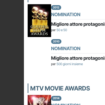
2012
NOMINATION
Migliore attore protagon
per
50 e 50
2010
NOMINATION
Migliore attore protagon
per
500 giorni insieme
MTV MOVIE AWARDS
2014