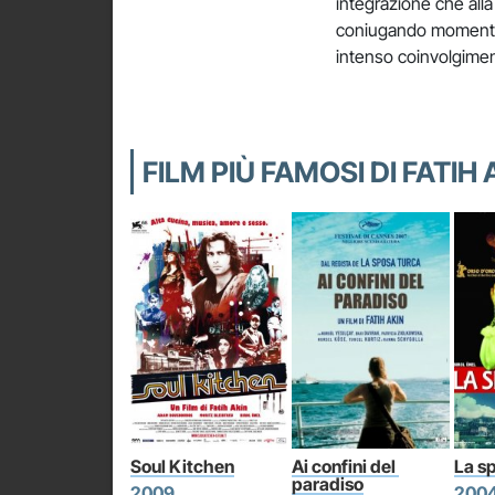
integrazione che alla
coniugando momenti d
intenso coinvolgime
FILM PIÙ FAMOSI DI FATIH 
Soul Kitchen
Ai confini del 
La s
paradiso
2009
200