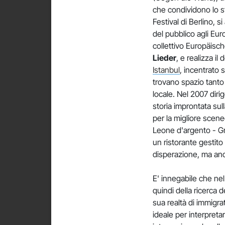
che condividono lo st
Festival di Berlino, s
del pubblico agli Eu
collettivo Europäisch
Lieder
, e realizza i
Istanbul
, incentrato s
trovano spazio tanto 
locale. Nel 2007 diri
storia improntata sull
per la migliore scene
Leone d'argento - Gr
un ristorante gestit
disperazione, ma an
E' innegabile che nel
quindi della ricerca d
sua realtà di immigr
ideale per interpretar