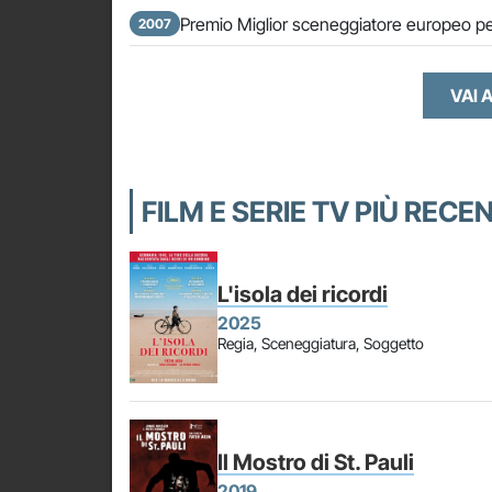
Premio Miglior sceneggiatore europeo p
2007
VAI A
FILM E SERIE TV PIÙ RECEN
L'isola dei ricordi
2025
Regia, Sceneggiatura, Soggetto
Il Mostro di St. Pauli
2019