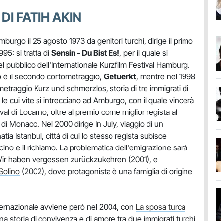
DI FATIH AKIN
mburgo il 25 agosto 1973 da genitori turchi, dirige il primo
95: si tratta di
Sensin - Du Bist Es!
, per il quale si
el pubblico dell'Internationale Kurzfilm Festival Hamburg.
o è il secondo cortometraggio,
Getuerkt
, mentre nel 1998
ometraggio Kurz und schmerzlos, storia di tre immigrati di
le cui vite si intrecciano ad Amburgo, con il quale vincerà
ival di Locarno, oltre al premio come miglior regista al
di Monaco. Nel 2000 dirige In July, viaggio di un
tia Istanbul, città di cui lo stesso regista subisce
ino e il richiamo. La problematica dell'emigrazione sarà
 Wir haben vergessen zurückzukehren (2001), e
Solino
(2002), dove protagonista è una famiglia di origine
ternazionale avviene però nel 2004, con
La sposa turca
a storia di convivenza e di amore tra due immigrati turchi