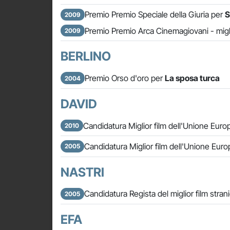
Premio Premio Speciale della Giuria per
S
2009
Premio Premio Arca Cinemagiovani - migl
2009
BERLINO
Premio Orso d'oro per
La sposa turca
2004
DAVID
Candidatura Miglior film dell'Unione Eur
2010
Candidatura Miglior film dell'Unione Eur
2005
NASTRI
Candidatura Regista del miglior film stran
2005
EFA