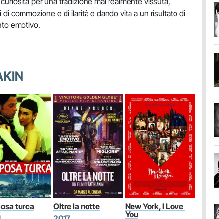
 curiosità per una tradizione mai realmente vissuta,
i commozione e di ilarità e dando vita a un risultato di
nto emotivo.
AKIN
posa turca
Oltre la notte
New York, I Love 
You
4
2017