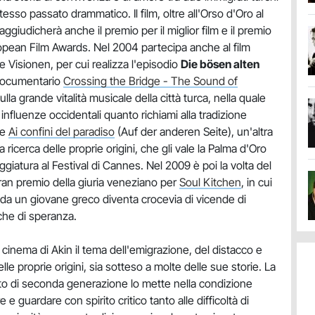
esso passato drammatico. Il film, oltre all'Orso d'Oro al
i aggiudicherà anche il premio per il miglior film e il premio
ropean Film Awards. Nel 2004 partecipa anche al film
e Visionen, per cui realizza l'episodio
Die bösen alten
l documentario
Crossing the Bridge - The Sound of
ulla grande vitalità musicale della città turca, nella quale
influenze occidentali quanto richiami alla tradizione
ge
Ai confini del paradiso
(Auf der anderen Seite), un'altra
a ricerca delle proprie origini, che gli vale la Palma d'Oro
ggiatura al Festival di Cannes. Nel 2009 è poi la volta del
an premio della giuria veneziano per
Soul Kitchen
, in cui
o da un giovane greco diventa crocevia di vicende di
che di speranza.
 cinema di Akin il tema dell'emigrazione, del distacco e
elle proprie origini, sia sotteso a molte delle sue storie. La
ato di seconda generazione lo mette nella condizione
e e guardare con spirito critico tanto alle difficoltà di