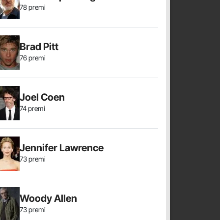
78 premi
Brad Pitt
76 premi
Joel Coen
74 premi
Jennifer Lawrence
73 premi
Woody Allen
73 premi