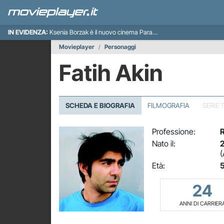
IN EVIDENZA:
Ksenia Borzak è il nuovo cinema Paradiso italiano
Movieplayer
Personaggi
Fatih Akin
SCHEDA E BIOGRAFIA
FILMOGRAFIA
SERIE 
Professione:
R
Nato il:
2
(
Età:
5
24
ANNI DI CARRIER