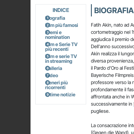
BIOGRAFIA 
INDICE
Biografia
Fatih Akin, nato ad A
Film più famosi
cortometraggio nel 19
Premi e
nomination
aggiudica il premio d
Film e Serie TV
Dell'anno successiv
più recenti
Akin realizza il lung
Film e serie TV
diversa provenienza, 
in streaming
il Pardo d'Oro al Fest
Galleria
Bayerische Filmpreis 
Video
professore verso la na
Generi più
ricorrenti
profondamente il fasc
Ultime notizie
affrontata anche in
successivamente in
pugliese.
La consacrazione in
(Gegen die Wand), un