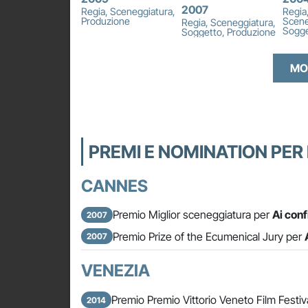
2007
Regia, Sceneggiatura,
Regia
Produzione
Scene
Regia, Sceneggiatura,
Sogge
Soggetto, Produzione
MO
PREMI E NOMINATION PER 
CANNES
Premio Miglior sceneggiatura per
Ai conf
2007
Premio Prize of the Ecumenical Jury per
2007
VENEZIA
Premio Premio Vittorio Veneto Film Festi
2014