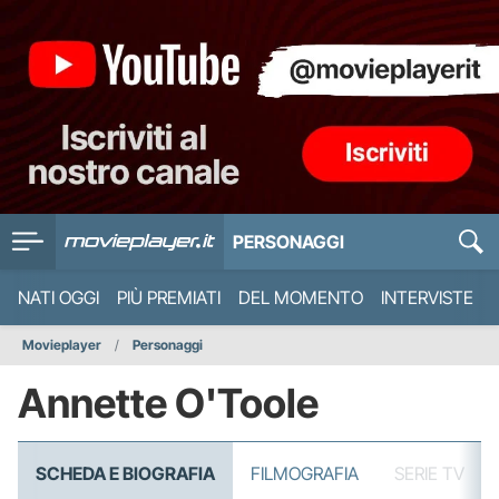
PERSONAGGI
NATI OGGI
PIÙ PREMIATI
DEL MOMENTO
INTERVISTE
Movieplayer
Personaggi
Annette O'Toole
SCHEDA E BIOGRAFIA
FILMOGRAFIA
SERIE TV