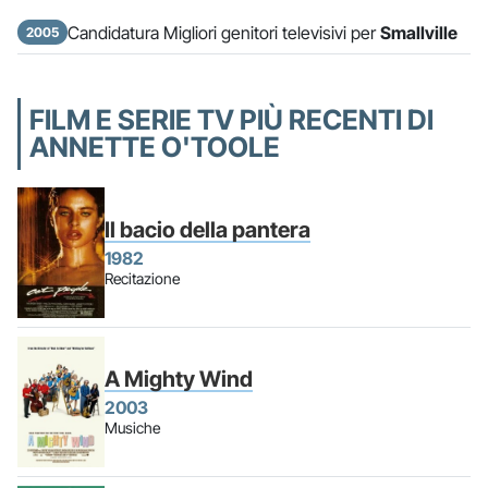
Candidatura Migliori genitori televisivi per
Smallville
2005
FILM E SERIE TV PIÙ RECENTI DI
ANNETTE O'TOOLE
Il bacio della pantera
1982
Recitazione
A Mighty Wind
2003
Musiche