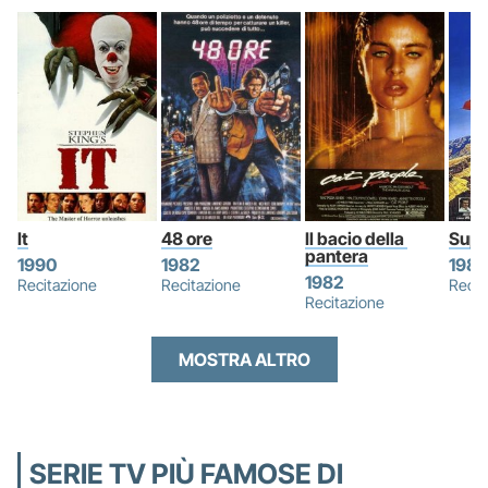
It
48 ore
Il bacio della 
Supe
pantera
1990
1982
1983
1982
Recitazione
Recitazione
Recit
Recitazione
MOSTRA ALTRO
SERIE TV PIÙ FAMOSE DI