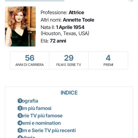
Professione:
Attrice
Altri nomi:
Annette Toole
Nata il:
1 Aprile 1954
(Houston, Texas, USA)
Età:
72 anni
56
29
4
ANNI DI CARRIERA
FILM E SERIE TV
PREMI
INDICE
Biografia
Film più famosi
Serie TV più famose
Premi e nomination
Film e Serie TV più recenti
Galleria