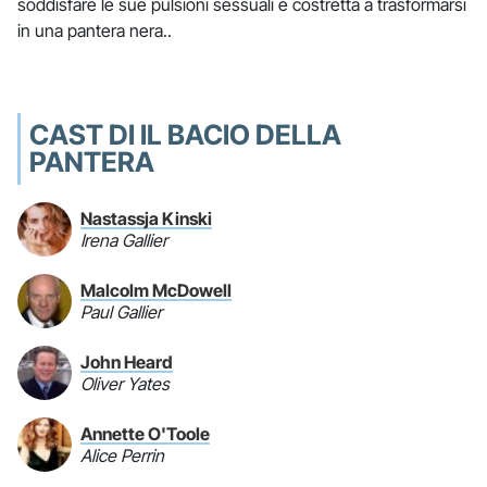
soddisfare le sue pulsioni sessuali è costretta a trasformarsi
in una pantera nera..
CAST DI IL BACIO DELLA
PANTERA
Nastassja Kinski
Irena Gallier
Malcolm McDowell
Paul Gallier
John Heard
Oliver Yates
Annette O'Toole
Alice Perrin