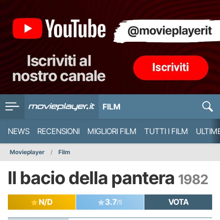
FILM
NEWS
RECENSIONI
MIGLIORI FILM
TUTTI I FILM
ULTIM
Movieplayer
Film
Il bacio della pantera
1982
N/D
3.7
VOTA
/5