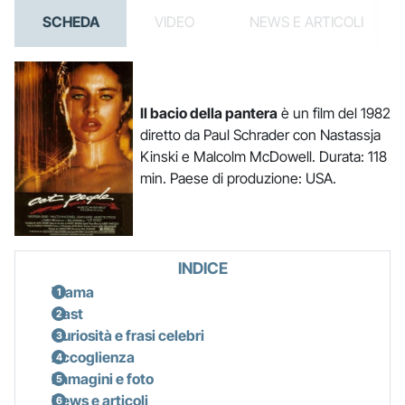
SCHEDA
VIDEO
NEWS E ARTICOLI
Il bacio della pantera
è un film del 1982
diretto da Paul Schrader con Nastassja
Kinski e Malcolm McDowell. Durata: 118
min. Paese di produzione: USA.
INDICE
Trama
Cast
Curiosità e frasi celebri
Accoglienza
Immagini e foto
News e articoli