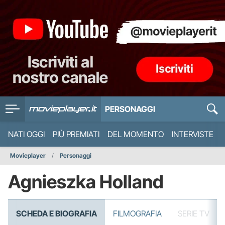
PERSONAGGI
NATI OGGI
PIÙ PREMIATI
DEL MOMENTO
INTERVISTE
Movieplayer
Personaggi
Agnieszka Holland
SCHEDA E BIOGRAFIA
FILMOGRAFIA
SERIE TV