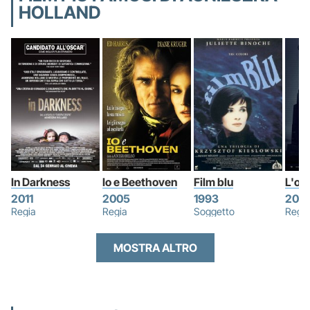
HOLLAND
In Darkness
Io e Beethoven
Film blu
L'om
2011
2005
1993
2019
Regia
Regia
Soggetto
Regia
MOSTRA ALTRO