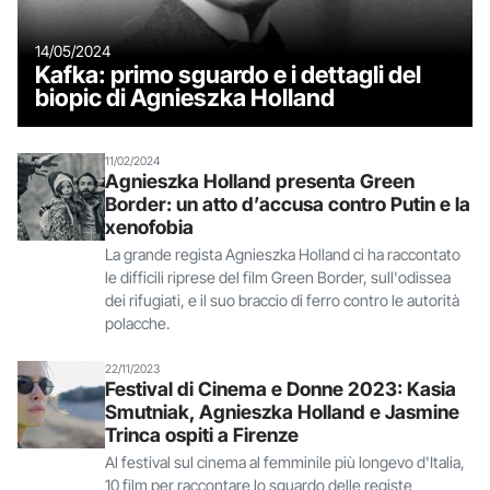
14/05/2024
Kafka: primo sguardo e i dettagli del
biopic di Agnieszka Holland
11/02/2024
Agnieszka Holland presenta Green
Border: un atto d’accusa contro Putin e la
xenofobia
La grande regista Agnieszka Holland ci ha raccontato
le difficili riprese del film Green Border, sull'odissea
dei rifugiati, e il suo braccio di ferro contro le autorità
polacche.
22/11/2023
Festival di Cinema e Donne 2023: Kasia
Smutniak, Agnieszka Holland e Jasmine
Trinca ospiti a Firenze
Al festival sul cinema al femminile più longevo d'Italia,
10 film per raccontare lo sguardo delle registe