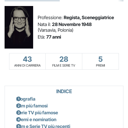
Professione:
Regista, Sceneggiatrice
Nata il:
28 Novembre 1948
(Varsavia, Polonia)
Età:
77 anni
43
28
5
ANNI DI CARRIERA
FILM E SERIE TV
PREMI
INDICE
Biografia
Film più famosi
Serie TV più famose
Premi e nomination
Film e Serie TV più recenti