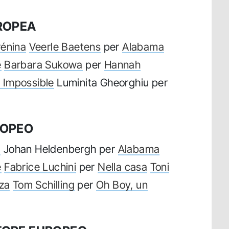
UROPEA
énina
Veerle Baetens
per
Alabama
e
Barbara Sukowa
per
Hannah
 Impossible
Luminita Gheorghiu per
ROPEO
a
Johan Heldenbergh per
Alabama
e
Fabrice Luchini
per
Nella casa
Toni
za
Tom Schilling
per
Oh Boy, un