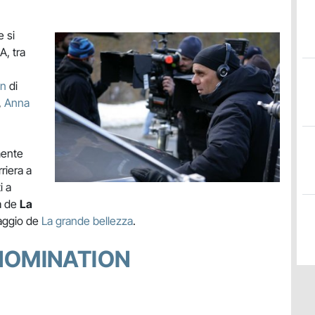
e si
A, tra
wn
di
,
Anna
mente
rriera a
i a
a de
La
taggio de
La grande bellezza
.
 NOMINATION