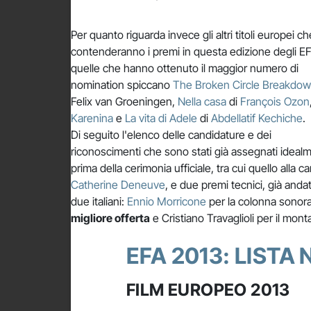
Per quanto riguarda invece gli altri titoli europei ch
contenderanno i premi in questa edizione degli EF
quelle che hanno ottenuto il maggior numero di
nomination spiccano
The Broken Circle Breakdo
Felix van Groeningen,
Nella casa
di
François Ozon
Karenina
e
La vita di Adele
di
Abdellatif Kechiche
.
Di seguito l'elenco delle candidature e dei
riconoscimenti che sono stati già assegnati ideal
prima della cerimonia ufficiale, tra cui quello alla ca
Catherine Deneuve
, e due premi tecnici, già andat
due italiani:
Ennio Morricone
per la colonna sonor
migliore offerta
e Cristiano Travaglioli per il mon
EFA 2013: LISTA
FILM EUROPEO 2013