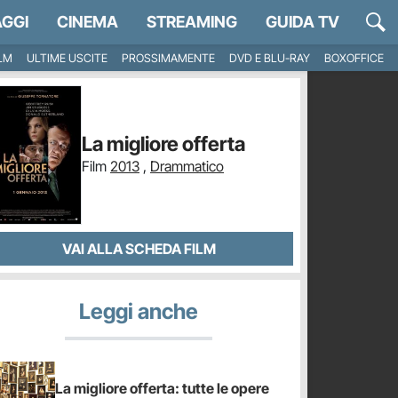
GGI
CINEMA
STREAMING
GUIDA TV
ILM
ULTIME USCITE
PROSSIMAMENTE
DVD E BLU-RAY
BOXOFFICE
La migliore offerta
Film
2013
,
Drammatico
VAI ALLA SCHEDA FILM
Leggi anche
La migliore offerta: tutte le opere