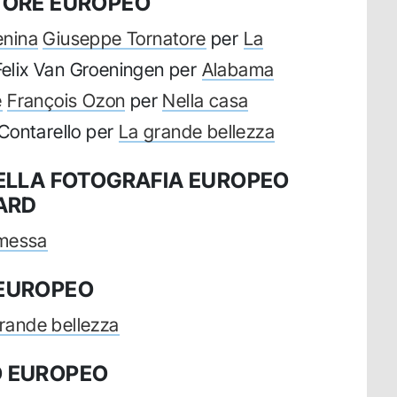
TORE EUROPEO
enina
Giuseppe Tornatore
per
La
Felix Van Groeningen per
Alabama
e
François Ozon
per
Nella casa
ontarello per
La grande bellezza
DELLA FOTOGRAFIA EUROPEO
ARD
omessa
 EUROPEO
rande bellezza
O EUROPEO