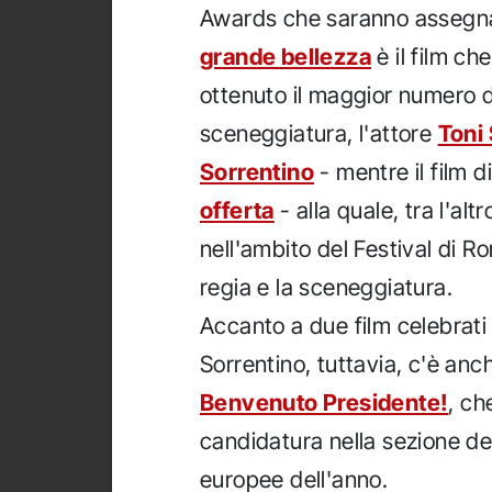
Awards che saranno assegnat
grande bellezza
è il film che
ottenuto il maggior numero di 
sceneggiatura, l'attore
Toni 
Sorrentino
- mentre il film d
offerta
- alla quale, tra l'al
nell'ambito del Festival di Ro
regia e la sceneggiatura.
Accanto a due film celebrati
Sorrentino, tuttavia, c'è anche
Benvenuto Presidente!
, ch
candidatura nella sezione de
europee dell'anno.