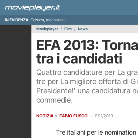
IN EVIDENZA:
Odissea, recensione
Movieplayer
Film
News
EFA 2013: Torna
tra i candidati
Quattro candidature per La gra
tre per La migliore offerta di
Presidente!' una candidatura ne
commedie.
NOTIZIA
di
FABIO FUSCO
—
11/11/2013
Tre italiani per le nomination