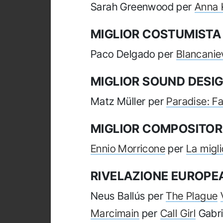
Sarah Greenwood per
Anna 
MIGLIOR COSTUMISTA
Paco Delgado per
Blancanie
MIGLIOR SOUND DESI
Matz Müller per
Paradise: Fa
MIGLIOR COMPOSITOR
Ennio Morricone
per
La migli
RIVELAZIONE EUROPEA
Neus Ballús per
The Plague
Marcimain
per
Call Girl
Gabri