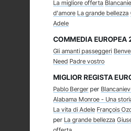
La migliore offerta
Blancani
d'amore
La grande bellezza
Adele
COMMEDIA EUROPEA 
Gli amanti passeggeri
Benve
Need
Padre vostro
MIGLIOR REGISTA EU
Pablo Berger
per
Blancaniev
Alabama Monroe - Una stori
La vita di Adele
François Oz
per
La grande bellezza
Gius
offerta