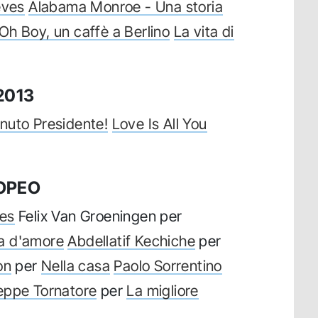
eves
Alabama Monroe - Una storia
Oh Boy, un caffè a Berlino
La vita di
2013
nuto Presidente!
Love Is All You
ROPEO
es
Felix Van Groeningen per
a d'amore
Abdellatif Kechiche
per
on
per
Nella casa
Paolo Sorrentino
eppe Tornatore
per
La migliore