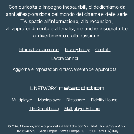
Con curiosità e impegno inesauribili, ci dedichiamo da
anni all'esplorazione del mondo del cinema e delle serie
TV: spazio all'informazione, alle recensioni,
all'approfondimento e all'analisi, ma anche e soprattutto
al divertimento e alla passione.
Informativa sui cookie
Privacy Policy
Contatti
Lavora con noi
Aggiorna le impostazioni di tracciamento della pubblicità
IL NETWORK
Multiplayer
Movieplayer
Dissapore
Fidelity House
The Great Pizza
Multiplayer Edizioni
© 2026 Movieplayer.it è di proprietà di NetAddiction S.r.l. REA TR - 80133 - P.iva:
01206540559 – Sede Legale: Piazza Europa, 19 - 05100 Terni (TR) Italy