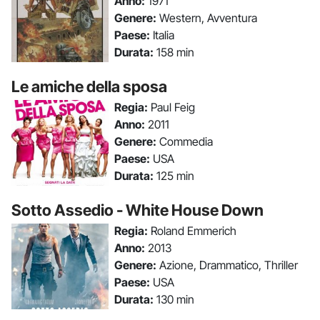
Anno:
1971
Genere:
Western, Avventura
Paese:
Italia
Durata:
158 min
Le amiche della sposa
Regia:
Paul Feig
Anno:
2011
Genere:
Commedia
Paese:
USA
Durata:
125 min
Sotto Assedio - White House Down
Regia:
Roland Emmerich
Anno:
2013
Genere:
Azione, Drammatico, Thriller
Paese:
USA
Durata:
130 min