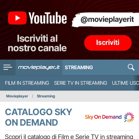
STREAMING
FILM IN STREAMING
SERIE TV IN STREAMING
ULTIME USC
Movieplayer
Streaming
CATALOGO SKY
ON DEMAND
Scopri il catalogo di Film e Serie TV in streaming