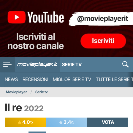
SERIE TV
NEWS
RECENSIONI
MIGLIORI SERIE TV
TUTTE LE SERIE 
Movieplayer
Serie tv
Il re
2022
4.0
3.4
VOTA
/5
/5