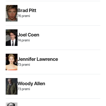
Brad Pitt
76 premi
Joel Coen
74 premi
Jennifer Lawrence
73 premi
Woody Allen
73 premi