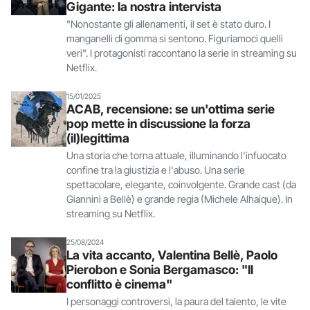
Gigante: la nostra intervista
"Nonostante gli allenamenti, il set è stato duro. I
manganelli di gomma si sentono. Figuriamoci quelli
veri". I protagonisti raccontano la serie in streaming su
Netflix.
15/01/2025
ACAB, recensione: se un'ottima serie
pop mette in discussione la forza
(il)legittima
Una storia che torna attuale, illuminando l'infuocato
confine tra la giustizia e l'abuso. Una serie
spettacolare, elegante, coinvolgente. Grande cast (da
Giannini a Bellè) e grande regia (Michele Alhaique). In
streaming su Netflix.
25/08/2024
La vita accanto, Valentina Bellè, Paolo
Pierobon e Sonia Bergamasco: "Il
conflitto è cinema"
I personaggi controversi, la paura del talento, le vite