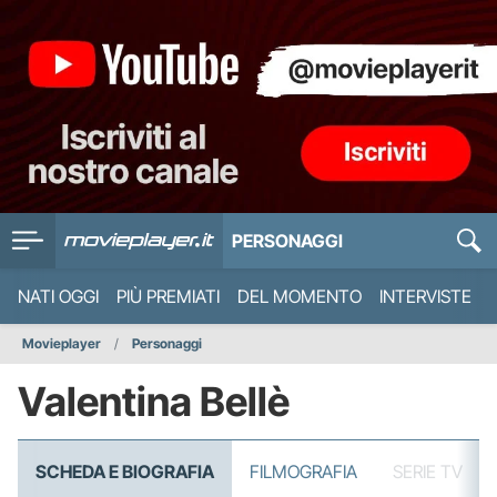
PERSONAGGI
NATI OGGI
PIÙ PREMIATI
DEL MOMENTO
INTERVISTE
Movieplayer
Personaggi
Valentina Bellè
SCHEDA E BIOGRAFIA
FILMOGRAFIA
SERIE TV