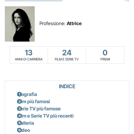
Professione:
Attrice
13
24
0
ANNI DI CARRIERA
FILM E SERIE TV
PREMI
INDICE
Biografia
Film più famosi
Serie TV più famose
Film e Serie TV più recenti
Galleria
Video