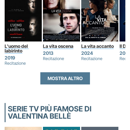
L'uomo del 
La vita oscena
La vita accanto
Il Di
labirinto
2013
2024
2021
2019
Recitazione
Recitazione
Recit
Recitazione
MOSTRA ALTRO
SERIE TV PIÙ FAMOSE DI
VALENTINA BELLÈ