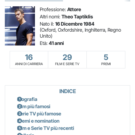
Professione:
Attore
Altri nomi:
Theo Taptiklis
Nato il:
16 Dicembre 1984
(Oxford, Oxfordshire, Inghilterra, Regno
Unito)
Età:
41 anni
16
29
5
ANNI DI CARRIERA
FILM E SERIE TV
PREMI
INDICE
Biografia
Film più famosi
Serie TV più famose
Premi e nomination
Film e Serie TV più recenti