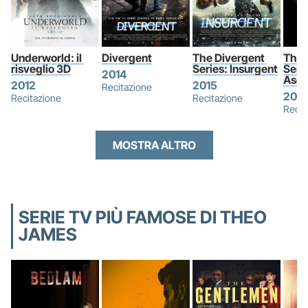
Underworld: il 
Divergent
The Divergent 
The 
risveglio 3D
Series: Insurgent
Serie
2014
Asce
2012
2015
Recitazione
2021
Recitazione
Recitazione
Recit
MOSTRA ALTRO
SERIE TV PIÙ FAMOSE DI THEO
JAMES