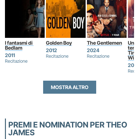
I fantasmi di 
Golden Boy
The Gentlemen
Un a
Bedlam
temp
2012
2024
Time
2011
Recitazione
Recitazione
Wife
Recitazione
202
Recit
MOSTRA ALTRO
PREMI E NOMINATION PER THEO
JAMES