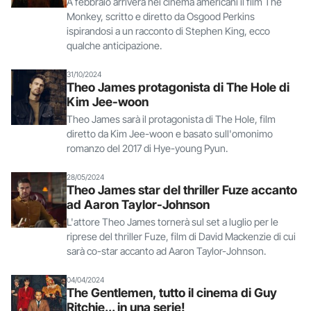
A febbraio arriverà nei cinema americani il film The
Monkey, scritto e diretto da Osgood Perkins
ispirandosi a un racconto di Stephen King, ecco
qualche anticipazione.
31/10/2024
Theo James protagonista di The Hole di
Kim Jee-woon
Theo James sarà il protagonista di The Hole, film
diretto da Kim Jee-woon e basato sull'omonimo
romanzo del 2017 di Hye-young Pyun.
28/05/2024
Theo James star del thriller Fuze accanto
ad Aaron Taylor-Johnson
L'attore Theo James tornerà sul set a luglio per le
riprese del thriller Fuze, film di David Mackenzie di cui
sarà co-star accanto ad Aaron Taylor-Johnson.
04/04/2024
The Gentlemen, tutto il cinema di Guy
Ritchie... in una serie!