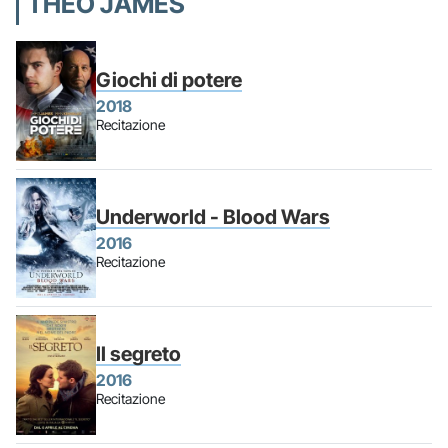
THEO JAMES
Giochi di potere
2018
Recitazione
Underworld - Blood Wars
2016
Recitazione
Il segreto
2016
Recitazione