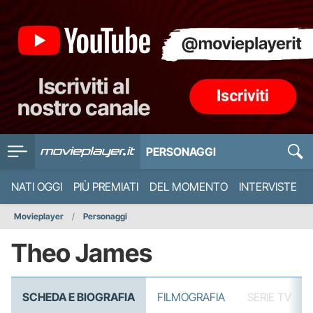
PERSONAGGI
NATI OGGI
PIÙ PREMIATI
DEL MOMENTO
INTERVISTE
Movieplayer
Personaggi
Theo James
SCHEDA E BIOGRAFIA
FILMOGRAFIA
SERIE TV