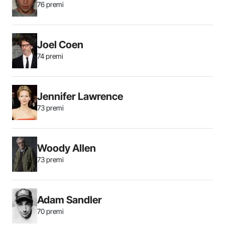
76 premi
Joel Coen
74 premi
Jennifer Lawrence
73 premi
Woody Allen
73 premi
Adam Sandler
70 premi