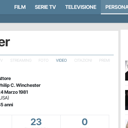
FILM
SERIE TV
TELEVISIONE
PERSONA
er
TV
STREAMING
FOTO
VIDEO
CITAZIONI
PREMI
ttore
hilip C. Winchester
4 Marzo 1981
USA)
5 anni
23
0