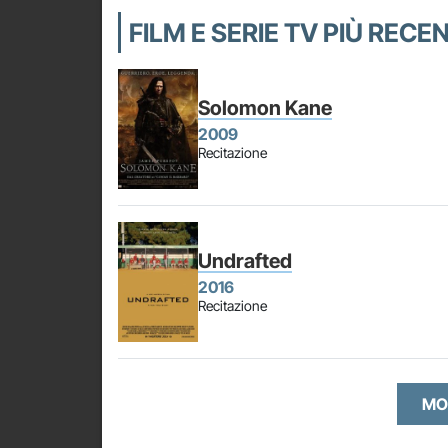
FILM E SERIE TV PIÙ RECE
Solomon Kane
2009
Recitazione
Undrafted
2016
Recitazione
MO