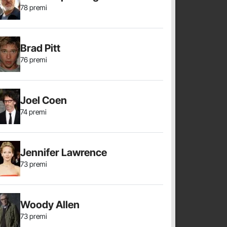
78 premi
Brad Pitt
76 premi
Joel Coen
74 premi
Jennifer Lawrence
73 premi
Woody Allen
73 premi