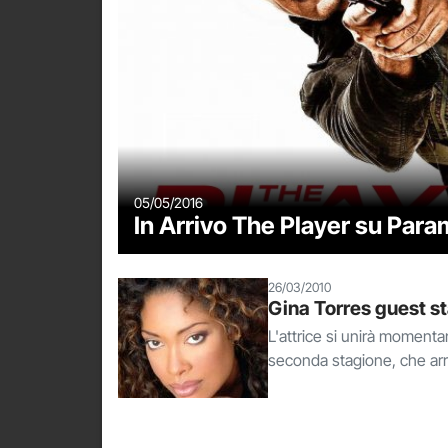
05/05/2016
In Arrivo The Player su Par
26/03/2010
Gina Torres guest s
L'attrice si unirà moment
seconda stagione, che arri