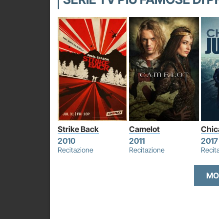
Strike Back
Camelot
Chic
2010
2011
2017
Recitazione
Recitazione
Recit
MO