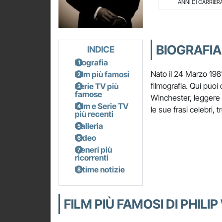
ANNI DI CARRIER
BIOGRAFIA
INDICE
Biografia
Nato il 24 Marzo 1981
Film più famosi
filmografia. Qui puoi 
Serie TV più
famose
Winchester, leggere le
Film e Serie TV
le sue frasi celebri, t
più recenti
Galleria
Video
Generi più
ricorrenti
Ultime notizie
FILM PIÙ FAMOSI DI PHIL