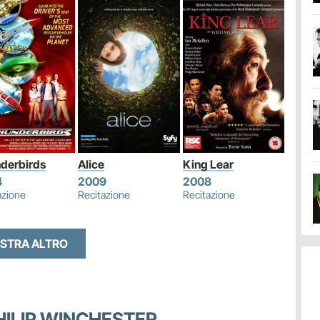
derbirds
Alice
King Lear
4
2009
2008
azione
Recitazione
Recitazione
STRA ALTRO
PHILIP WINCHESTER