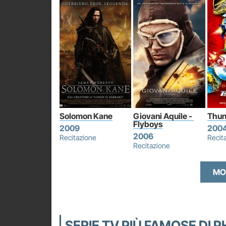
Solomon Kane
Giovani Aquile - 
Thun
Flyboys
2009
200
2006
Recitazione
Recit
Recitazione
MO
SERIE TV PIÙ FAMOSE DI 