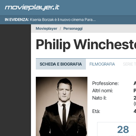
IN EVIDENZA:
Ksenia Borzak è il nuovo cinema Paradiso italiano
Movieplayer
Personaggi
Philip Winchest
SCHEDA E BIOGRAFIA
FILMOGRAFIA
SERIE 
Professione:
A
Altri nomi:
P
Nato il:
2
(
Età:
4
28