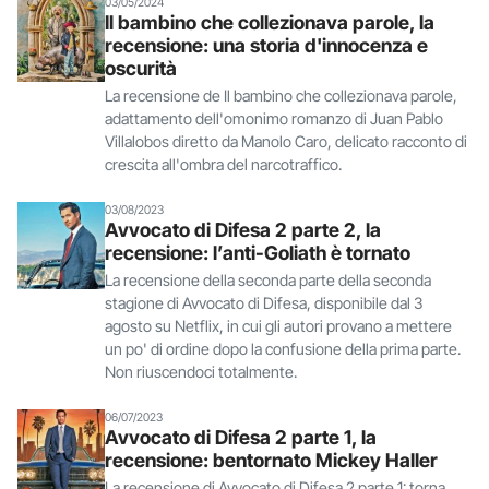
03/05/2024
Il bambino che collezionava parole, la
recensione: una storia d'innocenza e
oscurità
La recensione de Il bambino che collezionava parole,
adattamento dell'omonimo romanzo di Juan Pablo
Villalobos diretto da Manolo Caro, delicato racconto di
crescita all'ombra del narcotraffico.
03/08/2023
Avvocato di Difesa 2 parte 2, la
recensione: l’anti-Goliath è tornato
La recensione della seconda parte della seconda
stagione di Avvocato di Difesa, disponibile dal 3
agosto su Netflix, in cui gli autori provano a mettere
un po' di ordine dopo la confusione della prima parte.
Non riuscendoci totalmente.
06/07/2023
Avvocato di Difesa 2 parte 1, la
recensione: bentornato Mickey Haller
La recensione di Avvocato di Difesa 2 parte 1: torna