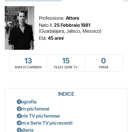
Professione:
Attore
Nato il:
25 Febbraio 1981
(Guadalajara, Jalisco, Messico)
Età:
45 anni
13
15
0
ANNI DI CARRIERA
FILM E SERIE TV
PREMI
INDICE
Biografia
Film più famosi
Serie TV più famose
Film e Serie TV più recenti
Galleria