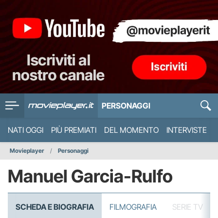
PERSONAGGI
NATI OGGI
PIÙ PREMIATI
DEL MOMENTO
INTERVISTE
Movieplayer
Personaggi
Manuel Garcia-Rulfo
SCHEDA E BIOGRAFIA
FILMOGRAFIA
SERIE TV