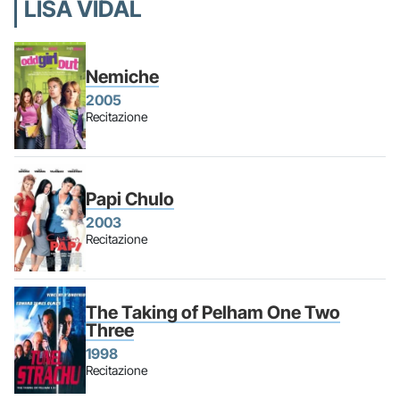
LISA VIDAL
Nemiche
2005
Recitazione
Papi Chulo
2003
Recitazione
The Taking of Pelham One Two
Three
1998
Recitazione