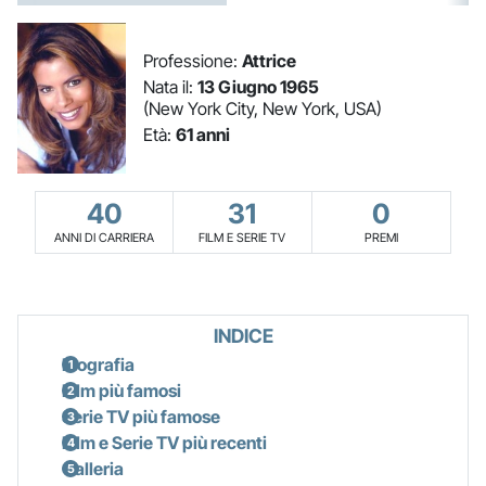
Professione:
Attrice
Nata il:
13 Giugno 1965
(New York City, New York, USA)
Età:
61 anni
40
31
0
ANNI DI CARRIERA
FILM E SERIE TV
PREMI
INDICE
Biografia
Film più famosi
Serie TV più famose
Film e Serie TV più recenti
Galleria