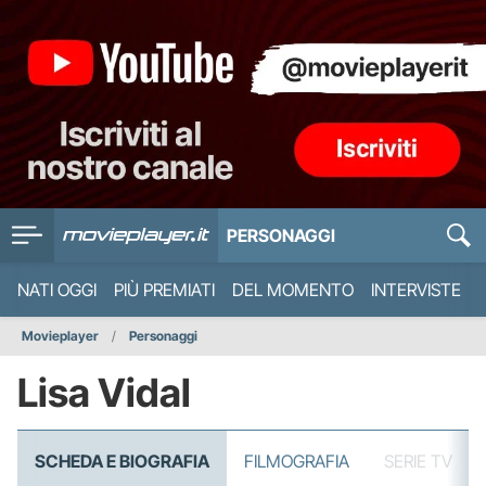
PERSONAGGI
NATI OGGI
PIÙ PREMIATI
DEL MOMENTO
INTERVISTE
Movieplayer
Personaggi
Lisa Vidal
SCHEDA E BIOGRAFIA
FILMOGRAFIA
SERIE TV