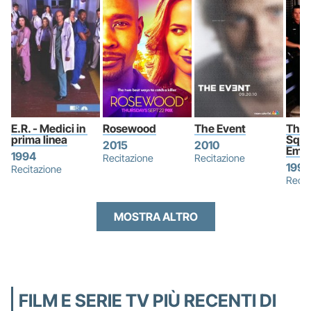
E.R. - Medici in 
Rosewood
The Event
Thir
prima linea
Squa
2015
2010
Eme
1994
Recitazione
Recitazione
1999
Recitazione
Recit
MOSTRA ALTRO
FILM E SERIE TV PIÙ RECENTI DI