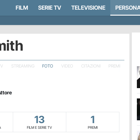
FILM
SERIE TV
TELEVISIONE
PERSONA
mith
TV
STREAMING
FOTO
VIDEO
CITAZIONI
PREMI
ttore
13
1
A
FILM E SERIE TV
PREMI