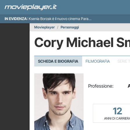
IN EVIDENZA:
Ksenia Borzak è il nuovo cinema Paradiso italiano
Movieplayer
Personaggi
Cory Michael S
SCHEDA E BIOGRAFIA
FILMOGRAFIA
SERIE 
Professione:
A
12
ANNI DI CARRIER