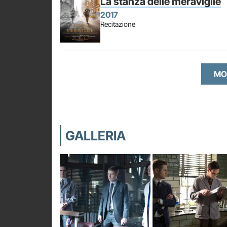
La stanza delle meraviglie
2017
Recitazione
MO
GALLERIA