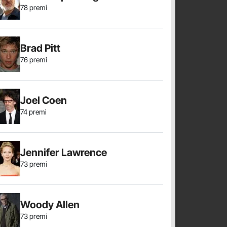
78 premi
Brad Pitt
76 premi
Joel Coen
74 premi
Jennifer Lawrence
73 premi
Woody Allen
73 premi