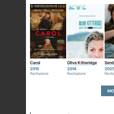
Carol
Olive Kitteridge
Sent
2015
2014
202
Recitazione
Recitazione
Recit
MO