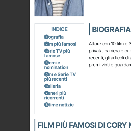
BIOGRAFIA
INDICE
Biografia
Attore con 10 film e 
Film più famosi
privata, carriera e c
Serie TV più
famose
recenti, gli articoli d
Premi e
premi vinti e guardare
nomination
Film e Serie TV
più recenti
Galleria
Generi più
ricorrenti
Ultime notizie
FILM PIÙ FAMOSI DI CORY