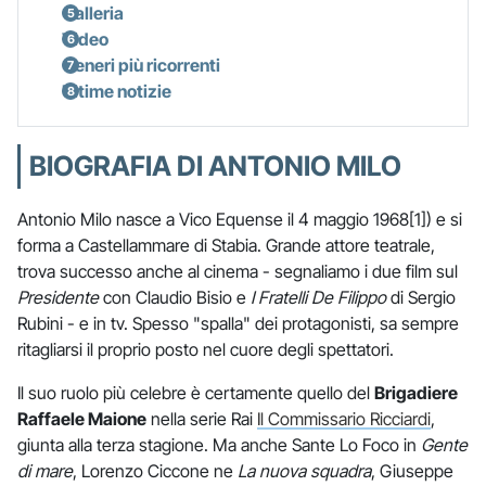
Galleria
Video
Generi più ricorrenti
Ultime notizie
BIOGRAFIA DI ANTONIO MILO
Antonio Milo nasce a Vico Equense il 4 maggio 1968[1]) e si
forma a Castellammare di Stabia. Grande attore teatrale,
trova successo anche al cinema - segnaliamo i due film sul
Presidente
con Claudio Bisio e
I Fratelli De Filippo
di Sergio
Rubini - e in tv. Spesso "spalla" dei protagonisti, sa sempre
ritagliarsi il proprio posto nel cuore degli spettatori.
Il suo ruolo più celebre è certamente quello del
Brigadiere
Raffaele Maione
nella serie Rai
Il Commissario Ricciardi
,
giunta alla terza stagione. Ma anche Sante Lo Foco in
Gente
di mare
, Lorenzo Ciccone ne
La nuova squadra
, Giuseppe