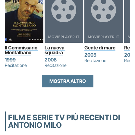
Il Commissario 
La nuova 
Gente di mare
Rest
Montalbano
squadra
2005
202
1999
2008
Recitazione
Recit
Recitazione
Recitazione
MOSTRA ALTRO
FILM E SERIE TV PIÙ RECENTI DI
ANTONIO MILO