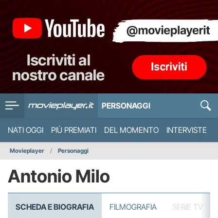
PERSONAGGI
NATI OGGI
PIÙ PREMIATI
DEL MOMENTO
INTERVISTE
Movieplayer
Personaggi
Antonio Milo
SCHEDA E BIOGRAFIA
FILMOGRAFIA
SERIE TV