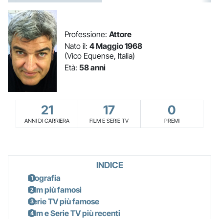
Professione:
Attore
Nato il:
4 Maggio 1968
(Vico Equense, Italia)
Età:
58 anni
21
17
0
ANNI DI CARRIERA
FILM E SERIE TV
PREMI
INDICE
Biografia
Film più famosi
Serie TV più famose
Film e Serie TV più recenti