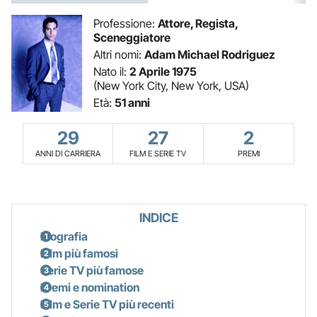
Professione:
Attore, Regista,
Sceneggiatore
Altri nomi:
Adam Michael Rodriguez
Nato il:
2 Aprile 1975
(New York City, New York, USA)
Età:
51 anni
29
27
2
ANNI DI CARRIERA
FILM E SERIE TV
PREMI
INDICE
Biografia
Film più famosi
Serie TV più famose
Premi e nomination
Film e Serie TV più recenti