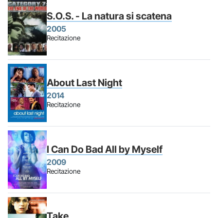
S.O.S. - La natura si scatena
2005
Recitazione
About Last Night
2014
Recitazione
I Can Do Bad All by Myself
2009
Recitazione
Take