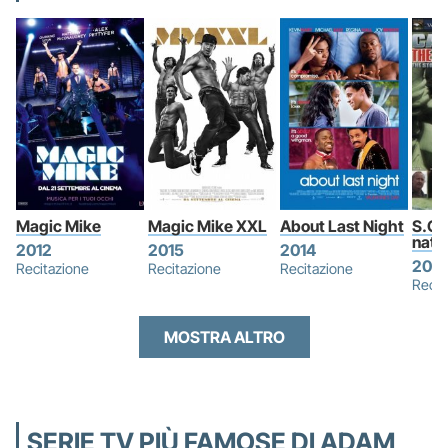
Magic Mike
Magic Mike XXL
About Last Night
S.O.S
natu
2012
2015
2014
200
Recitazione
Recitazione
Recitazione
Recit
MOSTRA ALTRO
SERIE TV PIÙ FAMOSE DI ADAM