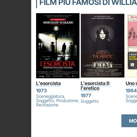
FILM PIÙ FAMOSI DI WILL
L'esorcista
L'esorcista II: 
Uno 
l'eretico
1973
1964
1977
Sceneggiatura,
Scene
Soggetto, Produzione,
Sogge
Soggetto
Recitazione
MO