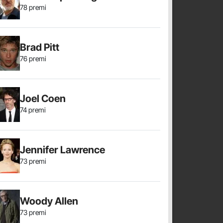
78 premi
Brad Pitt
76 premi
Joel Coen
74 premi
Jennifer Lawrence
73 premi
Woody Allen
73 premi