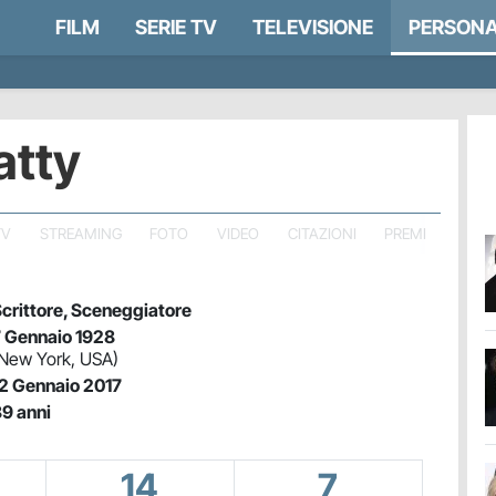
FILM
SERIE TV
TELEVISIONE
PERSONA
atty
TV
STREAMING
FOTO
VIDEO
CITAZIONI
PREMI
crittore, Sceneggiatore
 Gennaio 1928
New York, USA)
2 Gennaio 2017
9 anni
14
7