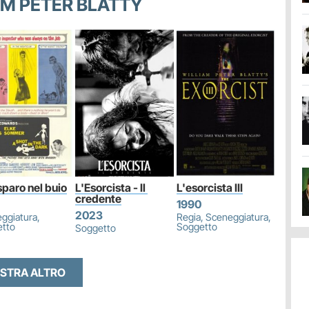
IAM PETER BLATTY
sparo nel buio
L'Esorcista - Il 
L'esorcista III
credente
1990
2023
ggiatura,
Regia, Sceneggiatura,
tto
Soggetto
Soggetto
STRA ALTRO