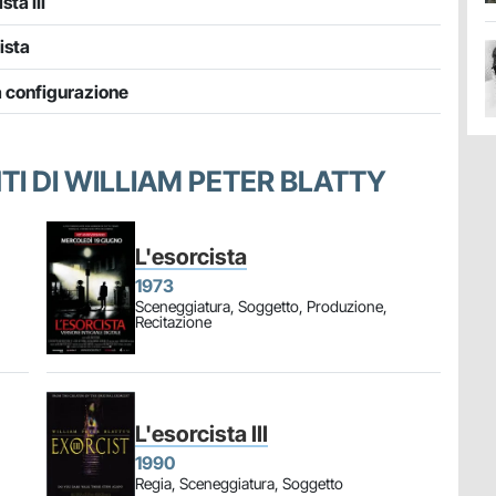
sta III
ista
 configurazione
NTI DI WILLIAM PETER BLATTY
L'esorcista
1973
Sceneggiatura, Soggetto, Produzione,
Recitazione
L'esorcista III
1990
Regia, Sceneggiatura, Soggetto