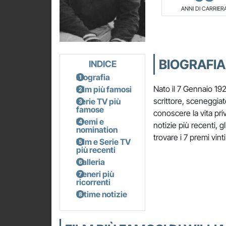
ANNI DI CARRIER
BIOGRAFIA
INDICE
Biografia
Nato il 7 Gennaio 19
Film più famosi
scrittore, sceneggiat
Serie TV più
famose
conoscere la vita priv
Premi e
notizie più recenti, g
nomination
trovare i 7 premi vint
Film e Serie TV
più recenti
Galleria
Generi più
ricorrenti
Ultime notizie