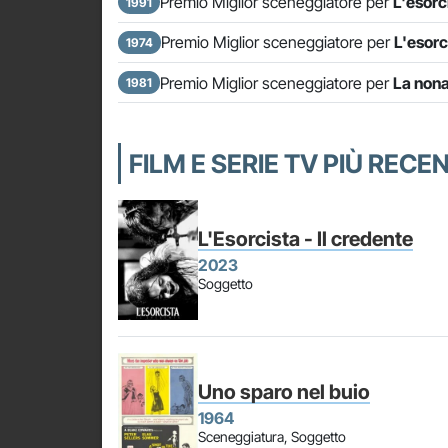
Premio Miglior sceneggiatore per
L'esorci
1991
Premio Miglior sceneggiatore per
L'esorc
1974
Premio Miglior sceneggiatore per
La nona
1981
FILM E SERIE TV PIÙ RECE
L'Esorcista - Il credente
2023
Soggetto
Uno sparo nel buio
1964
Sceneggiatura, Soggetto