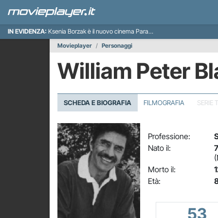
IN EVIDENZA:
Ksenia Borzak è il nuovo cinema Paradiso italiano
Movieplayer
Personaggi
William Peter Bl
SCHEDA E BIOGRAFIA
FILMOGRAFIA
SERIE 
Professione:
S
Nato il:
7
(
Morto il:
1
Età:
8
53