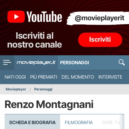
PERSONAGGI
NATI OGGI
PIÙ PREMIATI
DEL MOMENTO
INTERVISTE
Movieplayer
Personaggi
Renzo Montagnani
SCHEDA E BIOGRAFIA
FILMOGRAFIA
SERIE TV