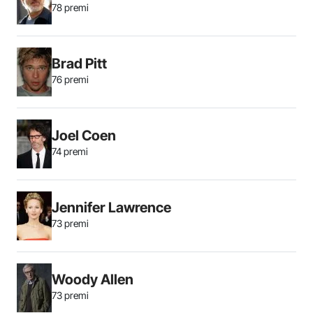
78 premi
Brad Pitt
76 premi
Joel Coen
74 premi
Jennifer Lawrence
73 premi
Woody Allen
73 premi