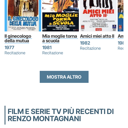
Il ginecologo 
Mia moglie torna 
Amici miei atto II
Amici
della mutua
a scuola
1982
1985
1977
1981
Recitazione
Recit
Recitazione
Recitazione
MOSTRA ALTRO
FILM E SERIE TV PIÙ RECENTI DI
RENZO MONTAGNANI