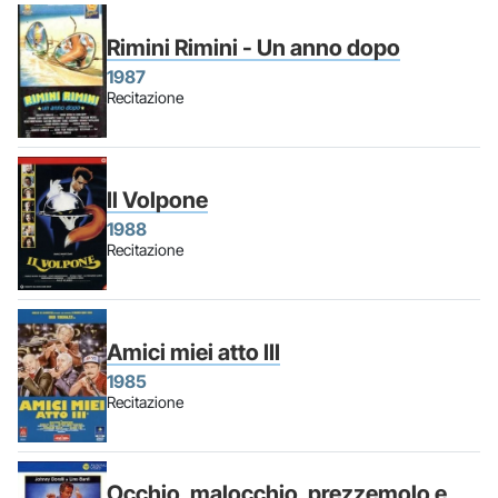
Rimini Rimini - Un anno dopo
1987
Recitazione
Il Volpone
1988
Recitazione
Amici miei atto III
1985
Recitazione
Occhio, malocchio, prezzemolo e