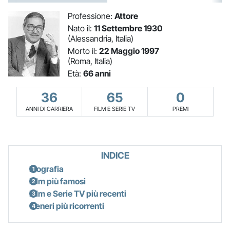
Professione:
Attore
Nato il:
11 Settembre 1930
(Alessandria, Italia)
Morto il:
22 Maggio 1997
(Roma, Italia)
Età:
66 anni
36
65
0
ANNI DI CARRIERA
FILM E SERIE TV
PREMI
INDICE
Biografia
Film più famosi
Film e Serie TV più recenti
Generi più ricorrenti