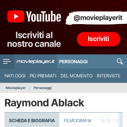
PERSONAGGI
NATI OGGI
PIÙ PREMIATI
DEL MOMENTO
INTERVISTE
Movieplayer
Personaggi
Raymond Ablack
SCHEDA E BIOGRAFIA
FILMOGRAFIA
SERIE TV