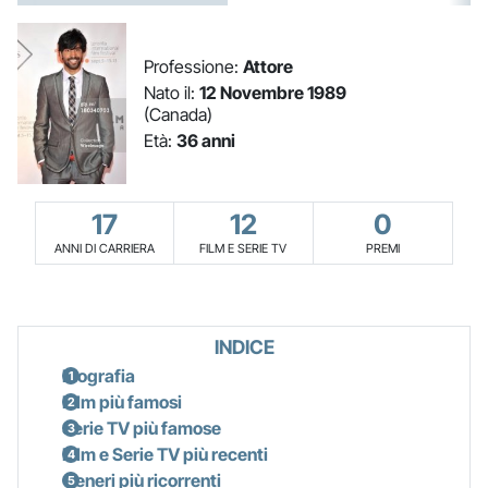
Professione:
Attore
Nato il:
12 Novembre 1989
(Canada)
Età:
36 anni
17
12
0
ANNI DI CARRIERA
FILM E SERIE TV
PREMI
INDICE
Biografia
Film più famosi
Serie TV più famose
Film e Serie TV più recenti
Generi più ricorrenti