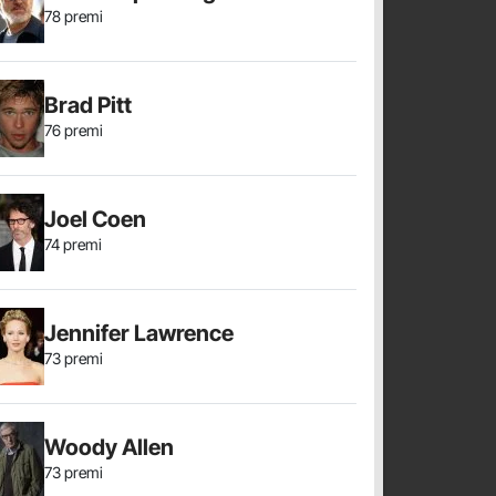
78 premi
Brad Pitt
76 premi
Joel Coen
74 premi
Jennifer Lawrence
73 premi
Woody Allen
73 premi