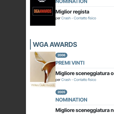
NOMINATION
Miglior regista
per
Crash - Contatto fisico
WGA AWARDS
2006
PREMI VINTI
Migliore sceneggiatura o
per
Crash - Contatto fisico
2005
NOMINATION
Migliore sceneggiatura n