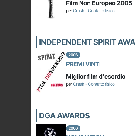
Film Non Europeo 2005
per
Crash - Contatto fisico
INDEPENDENT SPIRIT AW
2006
PREMI VINTI
Miglior film d'esordio
per
Crash - Contatto fisico
DGA AWARDS
2006