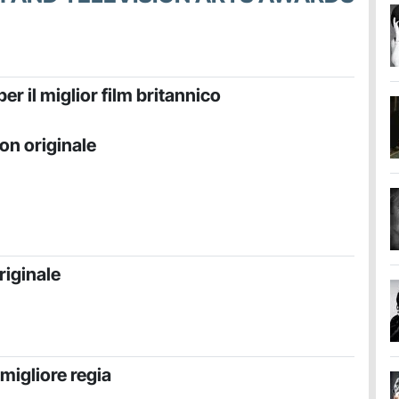
r il miglior film britannico
on originale
riginale
migliore regia