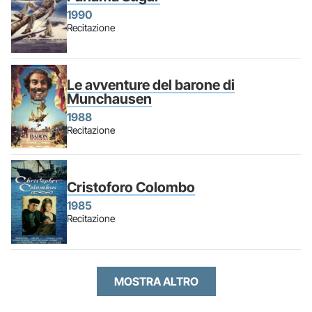
1990
Recitazione
Le avventure del barone di
Munchausen
1988
Recitazione
Cristoforo Colombo
1985
Recitazione
MOSTRA ALTRO