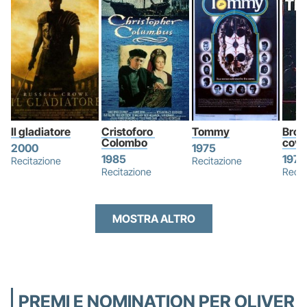
Il gladiatore
Cristoforo 
Tommy
Brood
Colombo
cova
2000
1975
1985
1979
Recitazione
Recitazione
Recitazione
Recit
MOSTRA ALTRO
PREMI E NOMINATION PER OLIVER