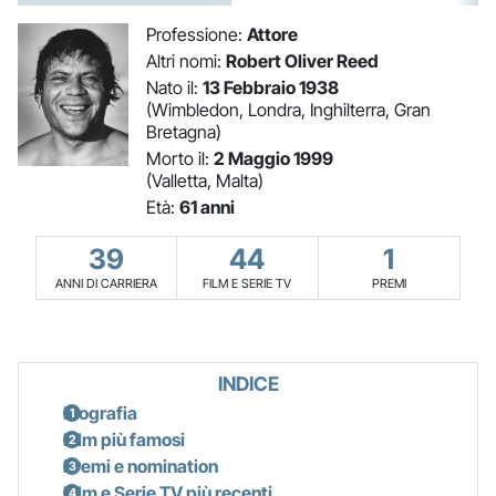
Professione:
Attore
Altri nomi:
Robert Oliver Reed
Nato il:
13 Febbraio 1938
(Wimbledon, Londra, Inghilterra, Gran
Bretagna)
Morto il:
2 Maggio 1999
(Valletta, Malta)
Età:
61 anni
39
44
1
ANNI DI CARRIERA
FILM E SERIE TV
PREMI
INDICE
Biografia
Film più famosi
Premi e nomination
Film e Serie TV più recenti