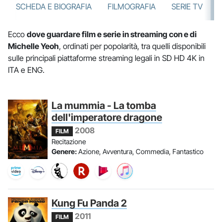
SCHEDA E BIOGRAFIA
FILMOGRAFIA
SERIE TV
Ecco
dove guardare film e serie in streaming con e di
Michelle Yeoh
, ordinati per popolarità, tra quelli disponibili
sulle principali piattaforme streaming legali in SD HD 4K in
ITA e ENG.
La mummia - La tomba
dell'imperatore dragone
2008
FILM
Recitazione
Genere:
Azione, Avventura, Commedia, Fantastico
Kung Fu Panda 2
2011
FILM