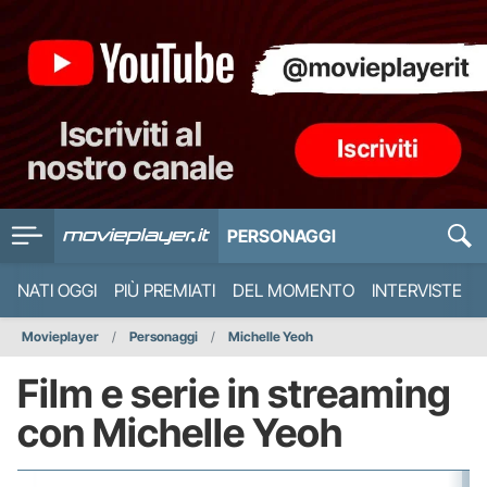
PERSONAGGI
NATI OGGI
PIÙ PREMIATI
DEL MOMENTO
INTERVISTE
Movieplayer
Personaggi
Michelle Yeoh
Film e serie in streaming
con Michelle Yeoh