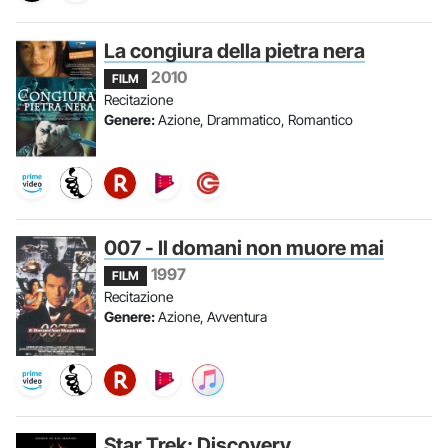
La congiura della pietra nera
2010
FILM
Recitazione
Genere:
Azione, Drammatico, Romantico
007 - Il domani non muore mai
1997
FILM
Recitazione
Genere:
Azione, Avventura
Star Trek: Discovery