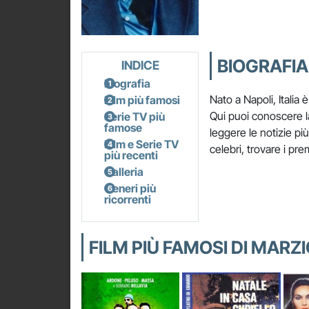
BIOGRAFIA
INDICE
Biografia
Nato a Napoli, Italia 
Film più famosi
Qui puoi conoscere la
Serie TV più
famose
leggere le notizie più
Film e Serie TV
celebri, trovare i pre
più recenti
Galleria
Generi più
ricorrenti
FILM PIÙ FAMOSI DI MAR