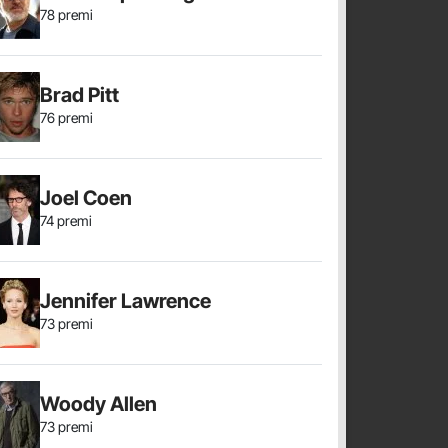
78 premi
Brad Pitt
76 premi
Joel Coen
74 premi
Jennifer Lawrence
73 premi
Woody Allen
73 premi