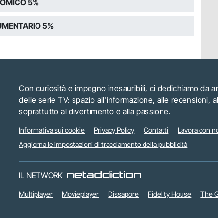
OMICO 5%
MENTARIO 5%
Con curiosità e impegno inesauribili, ci dedichiamo da 
delle serie TV: spazio all'informazione, alle recensioni, 
soprattutto al divertimento e alla passione.
Informativa sui cookie
Privacy Policy
Contatti
Lavora con no
Aggiorna le impostazioni di tracciamento della pubblicità
IL NETWORK
Multiplayer
Movieplayer
Dissapore
Fidelity House
The G