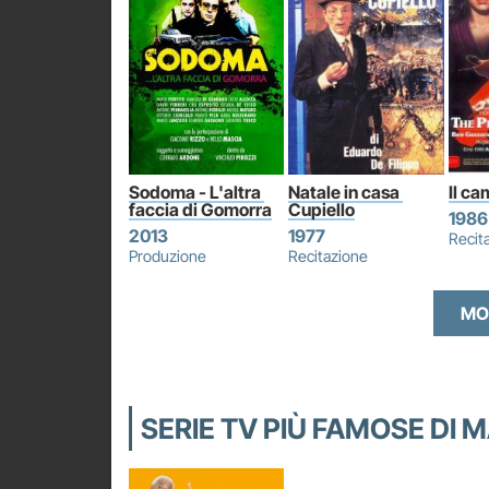
Sodoma - L'altra 
Natale in casa 
Il ca
faccia di Gomorra
Cupiello
1986
2013
1977
Recit
Produzione
Recitazione
MO
SERIE TV PIÙ FAMOSE DI