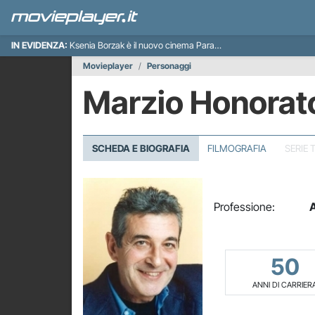
IN EVIDENZA:
Ksenia Borzak è il nuovo cinema Paradiso italiano
Movieplayer
Personaggi
Marzio Honorat
SCHEDA E BIOGRAFIA
FILMOGRAFIA
SERIE 
Professione:
A
50
ANNI DI CARRIER