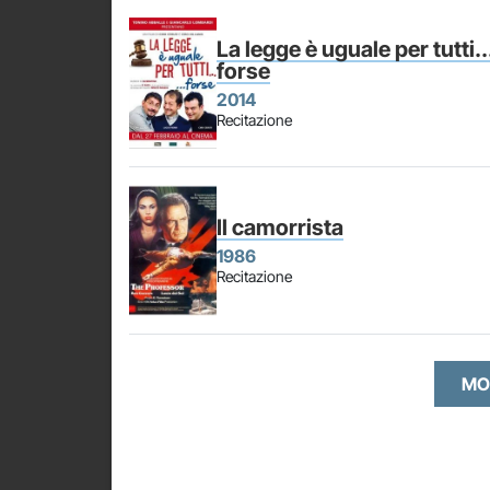
La legge è uguale per tutti..
forse
2014
Recitazione
Il camorrista
1986
Recitazione
MO