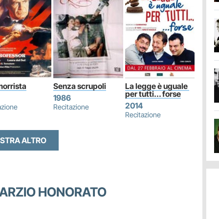
morrista
Senza scrupoli
La legge è uguale 
per tutti... forse
1986
2014
azione
Recitazione
Recitazione
STRA ALTRO
 MARZIO HONORATO