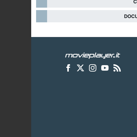
C
DOCU