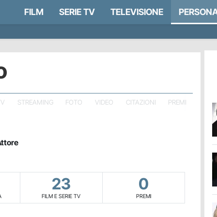
FILM
SERIE TV
TELEVISIONE
PERSONA
o
TV
STREAMING
FOTO
VIDEO
CITAZIONI
PREMI
ttore
23
0
A
FILM E SERIE TV
PREMI