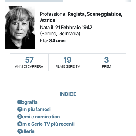
Professione:
Regista, Sceneggiatrice,
Attrice
Nata il:
21 Febbraio 1942
(Berlino, Germania)
Età:
84 anni
57
19
3
ANNI DI CARRIERA
FILM E SERIE TV
PREMI
INDICE
Biografia
Film più famosi
Premi e nomination
Film e Serie TV più recenti
Galleria