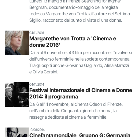
Lunedì 13 maggio a Firenze Searching for Ingmar
Bergman, documentario-omaggio della regista
tedesca Margarethe von Trotta all'autore del Settimo
Sigillo, raccontato dal punto di vista di una donna.
04/11/2016
Margarethe von Trotta a 'Cinema e
donne 2016'
Dal 5 al 9 novembre, 43 film per raccontare l''evolversi
dell'universo femminile nella società contemporanea.
Tra gli ospiti anche Giovanna Gagliardo, Alina Marazzi
e Olivia Corsini.
04/11/2014
Festival Internazionale di Cinema e Donne
2014: il programma
Dal 6 all'11 novembre, al cinema Odeon di Firenze,
nell'ambito della Cinquanta giorni di cinema, la
rassegna dedicata al cinema al femminile.
10/06/2014
Cinefantamondiale, Gruppo G: Germania