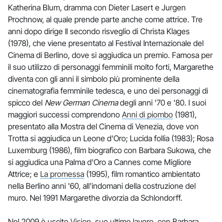
Katherina Blum, dramma con Dieter Lasert e Jurgen
Prochnow, al quale prende parte anche come attrice. Tre
anni dopo dirige Il secondo risveglio di Christa Klages
(1978), che viene presentato al Festival Internazionale del
Cinema di Berlino, dove si aggiudica un premio. Famosa per
il suo utilizzo di personaggi femminili molto forti, Margarethe
diventa con gli anni il simbolo più prominente della
cinematografia femminile tedesca, e uno dei personaggi di
spicco del
New German Cinema
degli anni '70 e '80. I suoi
maggiori successi comprendono
Anni di piombo
(1981),
presentato alla Mostra del Cinema di Venezia, dove von
Trotta si aggiudica un Leone d'Oro; Lucida follia (1983); Rosa
Luxemburg (1986), film biografico con Barbara Sukowa, che
si aggiudica una Palma d'Oro a Cannes come Migliore
Attrice; e
La promessa
(1995), film romantico ambientato
nella Berlino anni '60, all'indomani della costruzione del
muro. Nel 1991 Margarethe divorzia da Schlondorff.
Nel 2009 è uscito
Vision
, suo ultimo lavoro, con Barbara