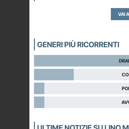
VAI A
GENERI PIÙ RICORRENTI
DRA
CO
PO
AV
ULTIME NOTIZIE SU LINO 