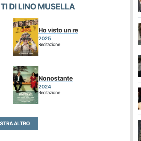
NTI DI LINO MUSELLA
Ho visto un re
2025
Recitazione
Nonostante
2024
Recitazione
STRA ALTRO