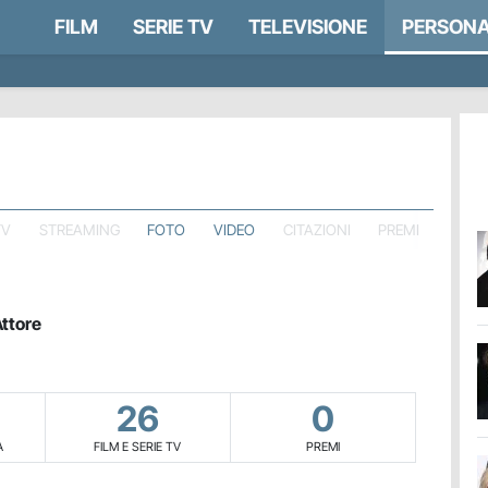
FILM
SERIE TV
TELEVISIONE
PERSONA
TV
STREAMING
FOTO
VIDEO
CITAZIONI
PREMI
ttore
26
0
A
FILM E SERIE TV
PREMI