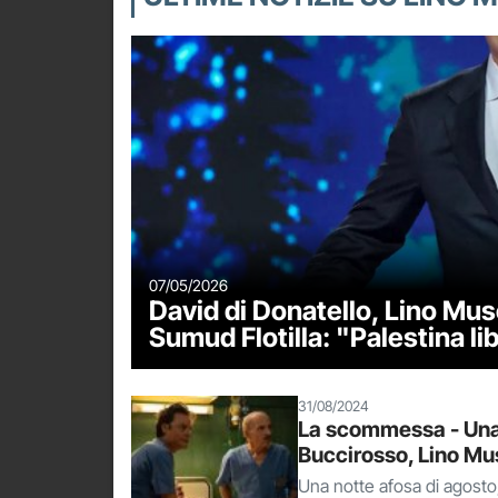
07/05/2026
David di Donatello, Lino Muse
Sumud Flotilla: "Palestina li
31/08/2024
La scommessa - Una 
Buccirosso, Lino Mu
Una notte afosa di agosto