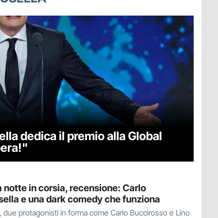
lla dedica il premio alla Global
bera!"
notte in corsia, recensione: Carlo
sella e una dark comedy che funziona
, due protagonisti in forma come Carlo Buccirosso e Lino