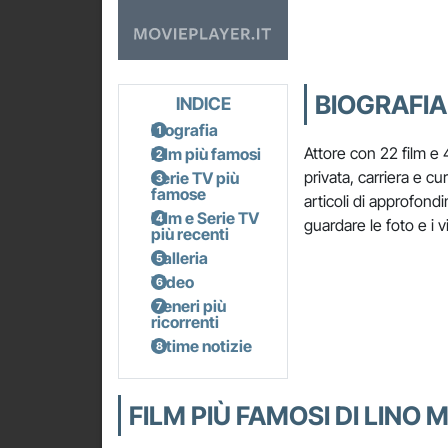
BIOGRAFIA
INDICE
Biografia
Attore con 22 film e 
Film più famosi
privata, carriera e cu
Serie TV più
famose
articoli di approfondi
Film e Serie TV
guardare le foto e i v
più recenti
Galleria
Video
Generi più
ricorrenti
Ultime notizie
FILM PIÙ FAMOSI DI LINO