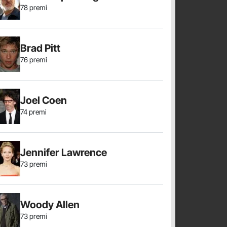
78 premi
Brad Pitt
76 premi
Joel Coen
74 premi
Jennifer Lawrence
73 premi
Woody Allen
73 premi