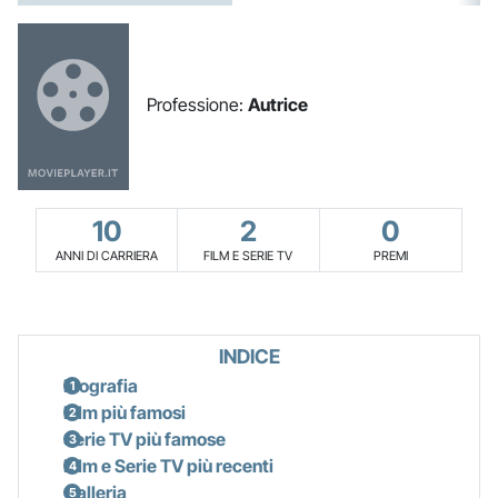
Professione:
Autrice
10
2
0
ANNI DI CARRIERA
FILM E SERIE TV
PREMI
INDICE
Biografia
Film più famosi
Serie TV più famose
Film e Serie TV più recenti
Galleria