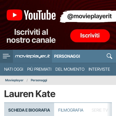
PERSONAGGI
NATI OGGI
PIÙ PREMIATI
DEL MOMENTO
INTERVISTE
Movieplayer
Personaggi
Lauren Kate
SCHEDA E BIOGRAFIA
FILMOGRAFIA
SERIE TV