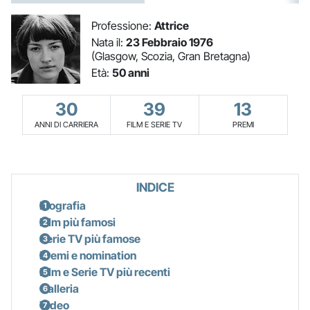
Professione:
Attrice
Nata il:
23 Febbraio 1976
(Glasgow, Scozia, Gran Bretagna)
Età:
50 anni
30
39
13
ANNI DI CARRIERA
FILM E SERIE TV
PREMI
INDICE
Biografia
Film più famosi
Serie TV più famose
Premi e nomination
Film e Serie TV più recenti
Galleria
Video