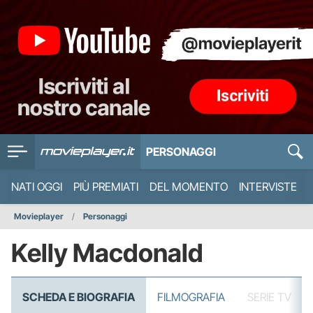
PERSONAGGI
NATI OGGI
PIÙ PREMIATI
DEL MOMENTO
INTERVISTE
Movieplayer
Personaggi
Kelly Macdonald
SCHEDA E BIOGRAFIA
FILMOGRAFIA
SERIE TV