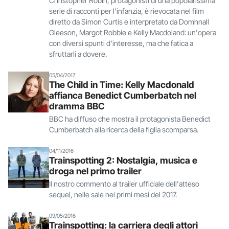
Christopher Robin, protagonisti di una popolarissima
serie di racconti per l'infanzia, è rievocata nel film
diretto da Simon Curtis e interpretato da Domhnall
Gleeson, Margot Robbie e Kelly Macdoland: un'opera
con diversi spunti d'interesse, ma che fatica a
sfruttarli a dovere.
05/04/2017
The Child in Time: Kelly Macdonald
affianca Benedict Cumberbatch nel
dramma BBC
BBC ha diffuso che mostra il protagonista Benedict
Cumberbatch alla ricerca della figlia scomparsa.
04/11/2016
Trainspotting 2: Nostalgia, musica e
droga nel primo trailer
Il nostro commento al trailer ufficiale dell'atteso
sequel, nelle sale nei primi mesi del 2017.
09/05/2016
Trainspotting: la carriera degli attori