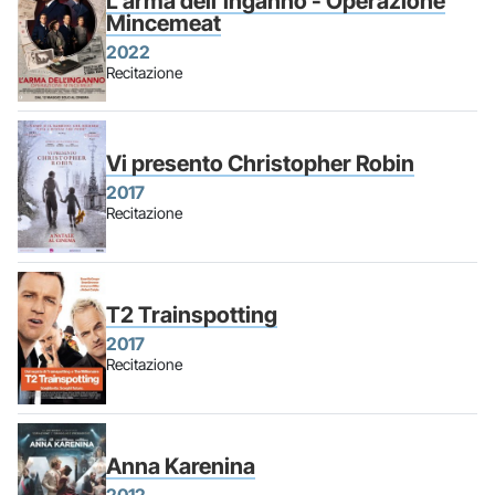
L'arma dell'inganno - Operazione
Mincemeat
2022
Recitazione
Vi presento Christopher Robin
2017
Recitazione
T2 Trainspotting
2017
Recitazione
Anna Karenina