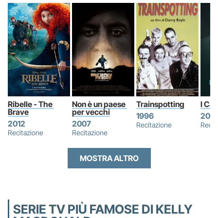
Ribelle - The 
Non è un paese 
Trainspotting
I Ca
Brave
per vecchi
1996
202
2012
2007
Recitazione
Recit
Recitazione
Recitazione
MOSTRA ALTRO
SERIE TV PIÙ FAMOSE DI KELLY