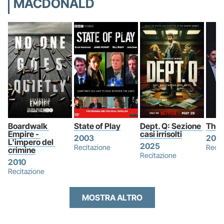
MACDONALD
Boardwalk 
State of Play
Dept. Q: Sezione 
The 
Empire - 
casi irrisolti
2003
2019
L'impero del 
2025
Recitazione
Recit
crimine
Recitazione
2010
Recitazione
MOSTRA ALTRO