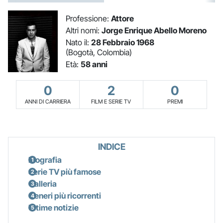
Professione:
Attore
Altri nomi:
Jorge Enrique Abello Moreno
Nato il:
28 Febbraio 1968
(Bogotà, Colombia)
Età:
58 anni
0
2
0
ANNI DI CARRIERA
FILM E SERIE TV
PREMI
INDICE
Biografia
Serie TV più famose
Galleria
Generi più ricorrenti
Ultime notizie