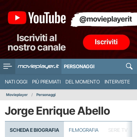
PERSONAGGI
NATI OGGI
PIÙ PREMIATI
DEL MOMENTO
INTERVISTE
Movieplayer
Personaggi
Jorge Enrique Abello
SCHEDA E BIOGRAFIA
FILMOGRAFIA
SERIE TV