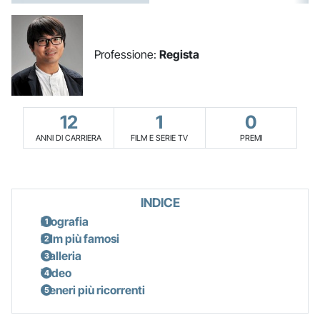
Professione:
Regista
12
1
0
ANNI DI CARRIERA
FILM E SERIE TV
PREMI
INDICE
Biografia
Film più famosi
Galleria
Video
Generi più ricorrenti