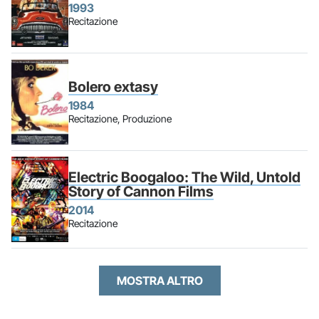
1993
Recitazione
Bolero extasy
1984
Recitazione, Produzione
Electric Boogaloo: The Wild, Untold
Story of Cannon Films
2014
Recitazione
MOSTRA ALTRO