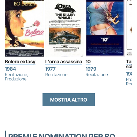
Bolero extasy
L'orca assassina
10
Tarz
scim
1984
1977
1979
1981
Recitazione,
Recitazione
Recitazione
Produzione
Produ
Recit
MOSTRA ALTRO
PREMI E NOMINATION PER BO