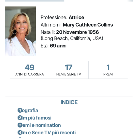
Professione:
Attrice
Altri nomi:
Mary Cathleen Collins
Nata il:
20 Novembre 1956
(Long Beach, California, USA)
Età:
69 anni
49
17
1
ANNI DI CARRIERA
FILM E SERIE TV
PREMI
INDICE
Biografia
Film più famosi
Premi e nomination
Film e Serie TV più recenti