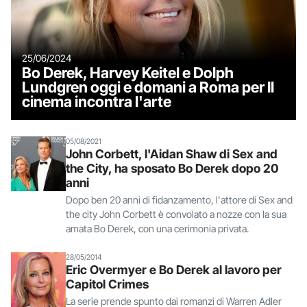
25/06/2024
Bo Derek, Harvey Keitel e Dolph
Lundgren oggi e domani a Roma per Il
cinema incontra l'arte
05/08/2021
John Corbett, l'Aidan Shaw di Sex and
the City, ha sposato Bo Derek dopo 20
anni
Dopo ben 20 anni di fidanzamento, l'attore di Sex and
the city John Corbett è convolato a nozze con la sua
amata Bo Derek, con una cerimonia privata.
28/05/2014
Eric Overmyer e Bo Derek al lavoro per
Capitol Crimes
La serie prende spunto dai romanzi di Warren Adler