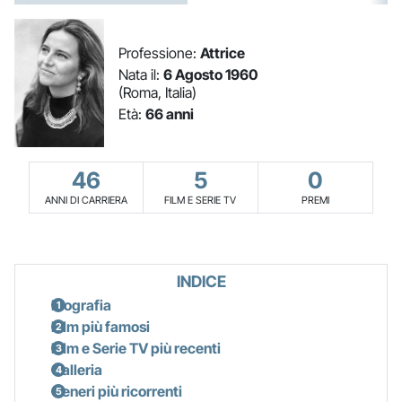
Professione:
Attrice
Nata il:
6 Agosto 1960
(Roma, Italia)
Età:
66 anni
46
5
0
ANNI DI CARRIERA
FILM E SERIE TV
PREMI
INDICE
Biografia
Film più famosi
Film e Serie TV più recenti
Galleria
Generi più ricorrenti