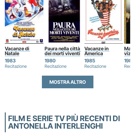
Vacanze di 
Paura nella città 
Vacanze in 
Matr
Natale
dei morti viventi
America
vizie
1983
1980
1985
1985
Recitazione
Recitazione
Recitazione
Recit
MOSTRA ALTRO
FILM E SERIE TV PIÙ RECENTI DI
ANTONELLA INTERLENGHI