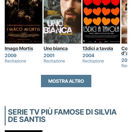
Imago Mortis
Uno bianca
13dici a tavola
Corr
d'am
2009
2001
2004
200
Recitazione
Recitazione
Recitazione
Recit
MOSTRA ALTRO
SERIE TV PIÙ FAMOSE DI SILVIA
DE SANTIS