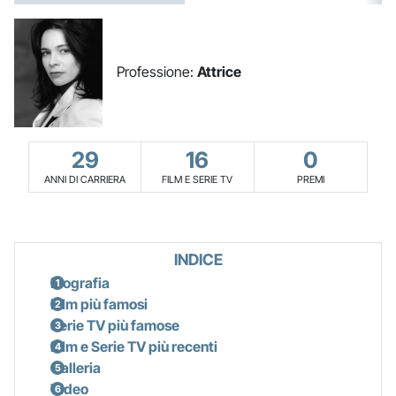
Professione:
Attrice
29
16
0
ANNI DI CARRIERA
FILM E SERIE TV
PREMI
INDICE
Biografia
Film più famosi
Serie TV più famose
Film e Serie TV più recenti
Galleria
Video