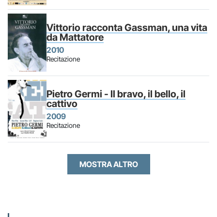
Vittorio racconta Gassman, una vita
da Mattatore
2010
Recitazione
Pietro Germi - Il bravo, il bello, il
cattivo
2009
Recitazione
MOSTRA ALTRO