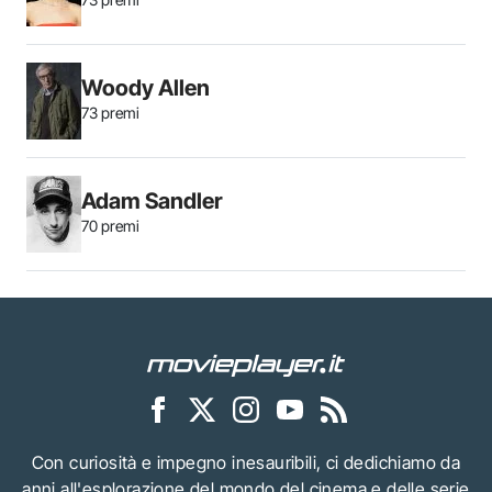
Woody Allen
73 premi
Adam Sandler
70 premi
Con curiosità e impegno inesauribili, ci dedichiamo da
anni all'esplorazione del mondo del cinema e delle serie