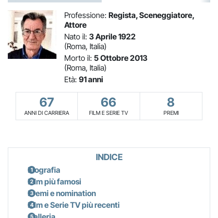
Professione:
Regista, Sceneggiatore,
Attore
Nato il:
3 Aprile 1922
(Roma, Italia)
Morto il:
5 Ottobre 2013
(Roma, Italia)
Età:
91 anni
67
66
8
ANNI DI CARRIERA
FILM E SERIE TV
PREMI
INDICE
Biografia
Film più famosi
Premi e nomination
Film e Serie TV più recenti
Galleria