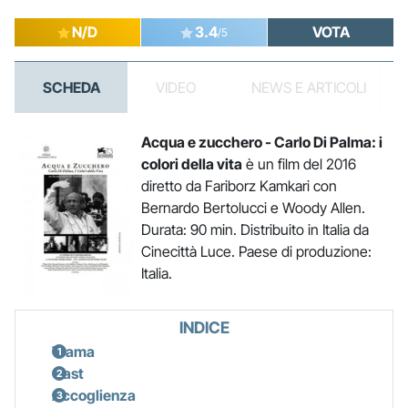
N/D
3.4
VOTA
/5
SCHEDA
VIDEO
NEWS E ARTICOLI
Acqua e zucchero - Carlo Di Palma: i
colori della vita
è un film del 2016
diretto da Fariborz Kamkari con
Bernardo Bertolucci e Woody Allen.
Durata: 90 min. Distribuito in Italia da
Cinecittà Luce. Paese di produzione:
Italia.
INDICE
Trama
Cast
Accoglienza