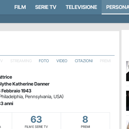
FILM
SERIE TV
TELEVISIONE
PERSONA
TV
STREAMING
FOTO
VIDEO
CITAZIONI
PREMI
ttrice
lythe Katherine Danner
 Febbraio 1943
Philadelphia, Pennsylvania, USA)
3 anni
63
8
A
FILM E SERIE TV
PREMI