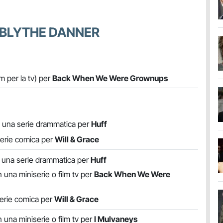
 BLYTHE DANNER
lm per la tv) per
Back When We Were Grownups
in una serie drammatica per
Huff
serie comica per
Will & Grace
in una serie drammatica per
Huff
n una miniserie o film tv per
Back When We Were
serie comica per
Will & Grace
n una miniserie o film tv per
I Mulvaneys