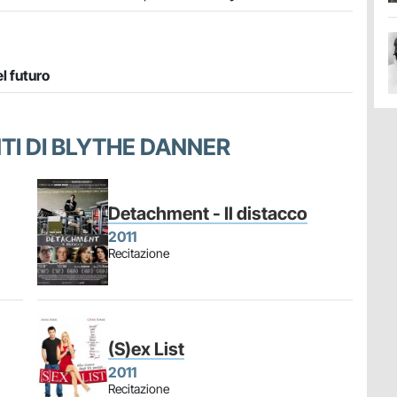
l futuro
NTI DI BLYTHE DANNER
Detachment - Il distacco
2011
Recitazione
(S)ex List
2011
Recitazione