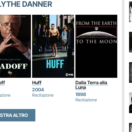
BLYTHE DANNER
ff
Huff
Dalla Terra alla 
Luna
2004
1998
azione
Recitazione
Recitazione
STRA ALTRO