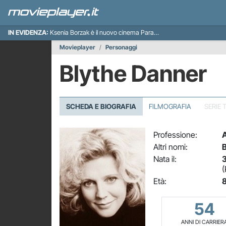
IN EVIDENZA:
Ksenia Borzak è il nuovo cinema Paradiso italiano
Movieplayer
Personaggi
Blythe Danner
SCHEDA E BIOGRAFIA
FILMOGRAFIA
SERIE 
Professione:
A
Altri nomi:
B
Nata il:
3
(
Età:
8
54
ANNI DI CARRIER