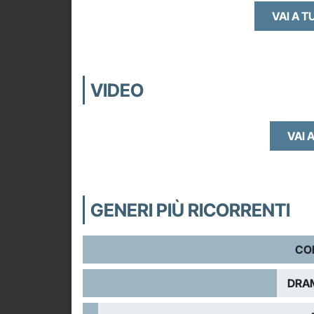
VAI A T
VIDEO
VAI A
GENERI PIÙ RICORRENTI
CO
DRA