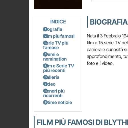
BIOGRAFIA
INDICE
Biografia
Nata il 3 Febbraio 1
Film più famosi
film e 15 serie TV nel
Serie TV più
famose
carriera e curiosità s
Premi e
approfondimento, tutt
nomination
foto e i video.
Film e Serie TV
più recenti
Galleria
Video
Generi più
ricorrenti
Ultime notizie
FILM PIÙ FAMOSI DI BLYT