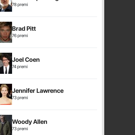
78 premi
Brad Pitt
76 premi
Joel Coen
74 premi
Jennifer Lawrence
73 premi
Woody Allen
73 premi