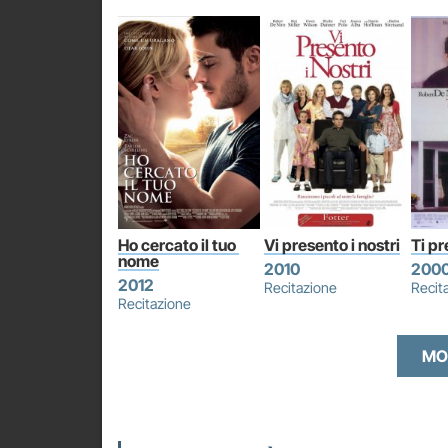
Ho cercato il tuo 
Vi presento i nostri
Ti pr
nome
2010
200
2012
Recitazione
Recit
Recitazione
MO