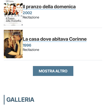
Il pranzo della domenica
2002
Recitazione
La casa dove abitava Corinne
1996
Recitazione
MOSTRA ALTRO
GALLERIA