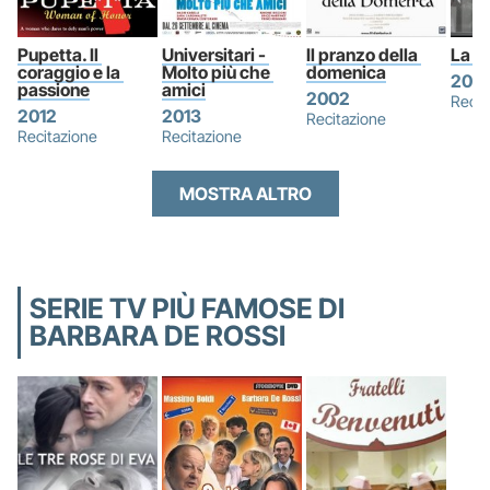
Pupetta. Il 
Universitari - 
Il pranzo della 
La vi
coraggio e la 
Molto più che 
domenica
2012
passione
amici
2002
Recit
2012
2013
Recitazione
Recitazione
Recitazione
MOSTRA ALTRO
SERIE TV PIÙ FAMOSE DI
BARBARA DE ROSSI