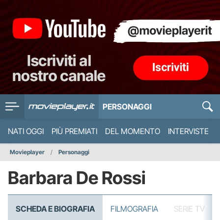
PERSONAGGI
NATI OGGI
PIÙ PREMIATI
DEL MOMENTO
INTERVISTE
Movieplayer
Personaggi
Barbara De Rossi
SCHEDA E BIOGRAFIA
FILMOGRAFIA
SERIE TV