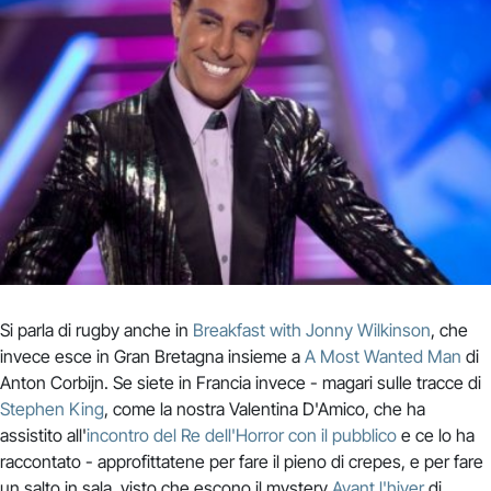
Si parla di rugby anche in
Breakfast with Jonny Wilkinson
, che
invece esce in Gran Bretagna insieme a
A Most Wanted Man
di
Anton Corbijn. Se siete in Francia invece - magari sulle tracce di
Stephen King
, come la nostra Valentina D'Amico, che ha
assistito all'
incontro del Re dell'Horror con il pubblico
e ce lo ha
raccontato - approfittatene per fare il pieno di crepes, e per fare
un salto in sala, visto che escono il mystery
Avant l'hiver
di