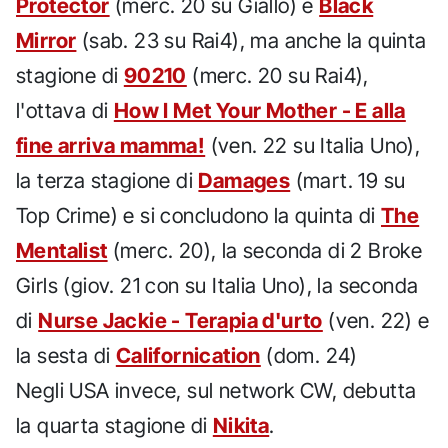
Protector
(merc. 20 su Giallo) e
Black
Mirror
(sab. 23 su Rai4), ma anche la quinta
stagione di
90210
(merc. 20 su Rai4),
l'ottava di
How I Met Your Mother - E alla
fine arriva mamma!
(ven. 22 su Italia Uno),
la terza stagione di
Damages
(mart. 19 su
Top Crime) e si concludono la quinta di
The
Mentalist
(merc. 20), la seconda di 2 Broke
Girls (giov. 21 con su Italia Uno), la seconda
di
Nurse Jackie - Terapia d'urto
(ven. 22) e
la sesta di
Californication
(dom. 24)
Negli USA invece, sul network CW, debutta
la quarta stagione di
Nikita
.