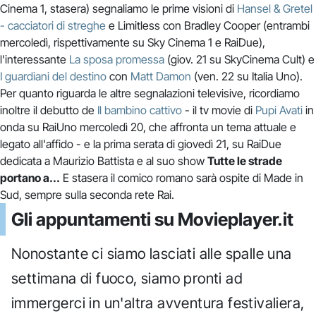
Cinema 1, stasera) segnaliamo le prime visioni di
Hansel & Gretel
- cacciatori di streghe
e Limitless con Bradley Cooper (entrambi
mercoledì, rispettivamente su Sky Cinema 1 e RaiDue),
l'interessante
La sposa promessa
(giov. 21 su SkyCinema Cult) e
I guardiani del destino
con
Matt Damon
(ven. 22 su Italia Uno).
Per quanto riguarda le altre segnalazioni televisive, ricordiamo
inoltre il debutto de
Il bambino cattivo
- il tv movie di
Pupi Avati
in
onda su RaiUno mercoledì 20, che affronta un tema attuale e
legato all'affido - e la prima serata di giovedì 21, su RaiDue
dedicata a Maurizio Battista e al suo show
Tutte le strade
portano a...
E stasera il comico romano sarà ospite di Made in
Sud, sempre sulla seconda rete Rai.
Gli appuntamenti su Movieplayer.it
Nonostante ci siamo lasciati alle spalle una
settimana di fuoco, siamo pronti ad
immergerci in un'altra avventura festivaliera,