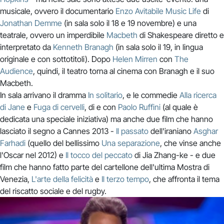
musicale, ovvero il documentario
Enzo Avitabile Music Life
di
Jonathan Demme
(in sala solo il 18 e 19 novembre) e una
teatrale, ovvero un imperdibile
Macbeth
di Shakespeare diretto e
interpretato da
Kenneth Branagh
(in sala solo il 19, in lingua
originale e con sottotitoli). Dopo
Helen Mirren
con
The
Audience
, quindi, il teatro torna al cinema con Branagh e il suo
Macbeth.
In sala arrivano il dramma
In solitario
, e le commedie
Alla ricerca
di Jane
e
Fuga di cervelli
, di e con
Paolo Ruffini
(al quale è
dedicata una speciale iniziativa) ma anche due film che hanno
lasciato il segno a Cannes 2013 -
Il passato
dell'iraniano
Asghar
Farhadi
(quello del bellissimo
Una separazione
, che vinse anche
l'Oscar nel 2012) e
Il tocco del peccato
di Jia Zhang-ke - e due
film che hanno fatto parte del cartellone dell'ultima Mostra di
Venezia,
L'arte della felicità
e
Il terzo tempo
, che affronta il tema
del riscatto sociale e del rugby.