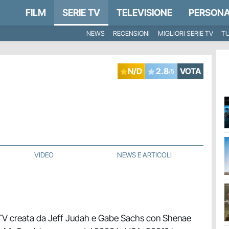
FILM
SERIE TV
TELEVISIONE
PERSONA
NEWS
RECENSIONI
MIGLIORI SERIE TV
TU
N/D
2.8
VOTA
/5
VIDEO
NEWS E ARTICOLI
 TV creata da Jeff Judah e Gabe Sachs con Shenae