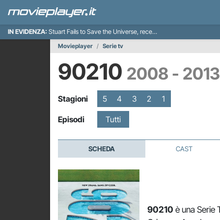
IN EVIDENZA:
Stuart Fails to Save the Universe, recensione
Movieplayer
Serie tv
90210
2008 - 2013
Stagioni
5
4
3
2
1
Episodi
Tutti
SCHEDA
CAST
90210
è una Serie