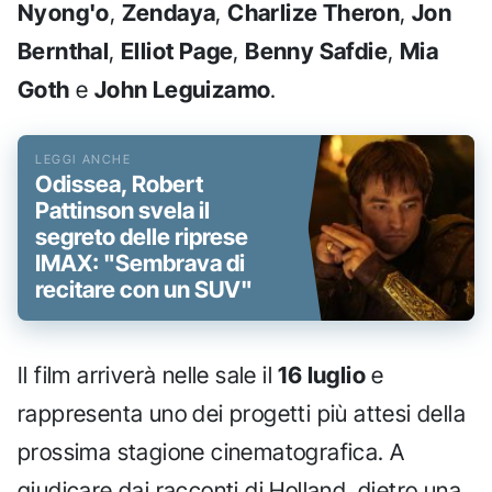
Nyong'o
,
Zendaya
,
Charlize Theron
,
Jon
Bernthal
,
Elliot Page
,
Benny Safdie
,
Mia
Goth
e
John Leguizamo
.
Odissea, Robert
Pattinson svela il
segreto delle riprese
IMAX: "Sembrava di
recitare con un SUV"
Il film arriverà nelle sale il
16 luglio
e
rappresenta uno dei progetti più attesi della
prossima stagione cinematografica. A
giudicare dai racconti di Holland, dietro una