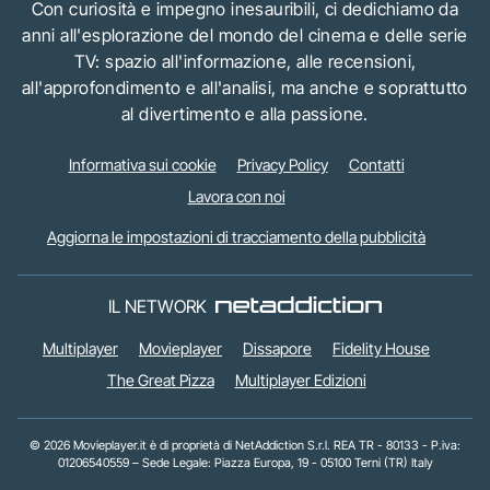
Con curiosità e impegno inesauribili, ci dedichiamo da
anni all'esplorazione del mondo del cinema e delle serie
TV: spazio all'informazione, alle recensioni,
all'approfondimento e all'analisi, ma anche e soprattutto
al divertimento e alla passione.
Informativa sui cookie
Privacy Policy
Contatti
Lavora con noi
Aggiorna le impostazioni di tracciamento della pubblicità
IL NETWORK
Multiplayer
Movieplayer
Dissapore
Fidelity House
The Great Pizza
Multiplayer Edizioni
© 2026 Movieplayer.it è di proprietà di NetAddiction S.r.l. REA TR - 80133 - P.iva:
01206540559 – Sede Legale: Piazza Europa, 19 - 05100 Terni (TR) Italy