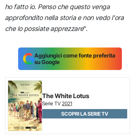
ho fatto io. Penso che questo venga
approfondito nella storia e non vedo l'ora
che lo possiate apprezzare
".
Aggiungici come fonte preferita
su Google
The White Lotus
Serie TV
2021
SCOPRI LA SERIE TV