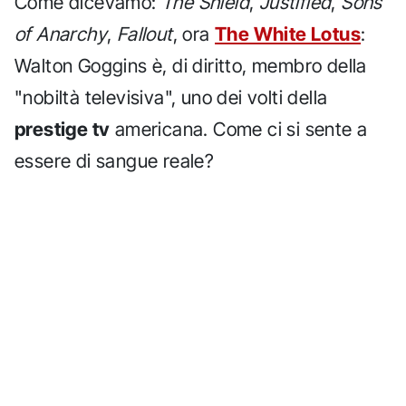
Come dicevamo:
The Shield
,
Justified
,
Sons
of Anarchy
,
Fallout
, ora
The White Lotus
:
Walton Goggins è, di diritto, membro della
"nobiltà televisiva", uno dei volti della
prestige tv
americana. Come ci si sente a
essere di sangue reale?