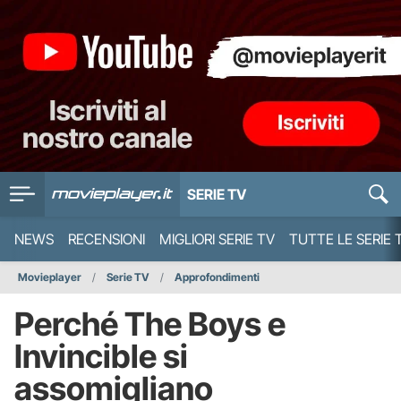
SERIE TV
NEWS
RECENSIONI
MIGLIORI SERIE TV
TUTTE LE SERIE 
Movieplayer
Serie TV
Approfondimenti
Perché The Boys e
Invincible si
assomigliano